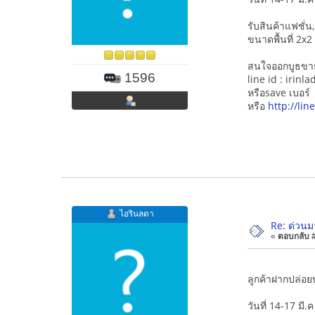
รับสินค้าแฟชั่
ขนาดพื้นที่ 2x2
สนใจออกบูธขายส
1596
line id : irinla
หรือsave เบอร
หรือ
http://li
ไอรินลดา
Re: ด่วนมา
«
ตอบกลับ #2
ลูกค้าฝากปล่อย
วันที่ 14-17 มี.ค