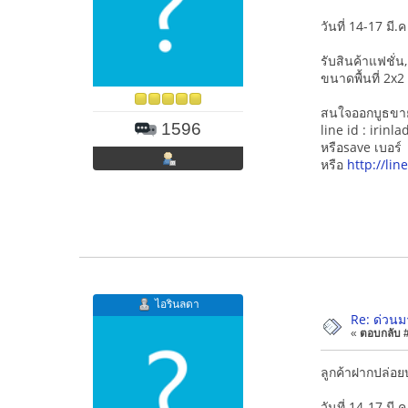
วันที่ 14-17 มี.ค
รับสินค้าแฟชั่
ขนาดพื้นที่ 2x2
สนใจออกบูธขายส
1596
line id : irinla
หรือsave เบอร
หรือ
http://li
ไอรินลดา
Re: ด่วนมา
«
ตอบกลับ #1
ลูกค้าฝากปล่อย
วันที่ 14-17 มี.ค