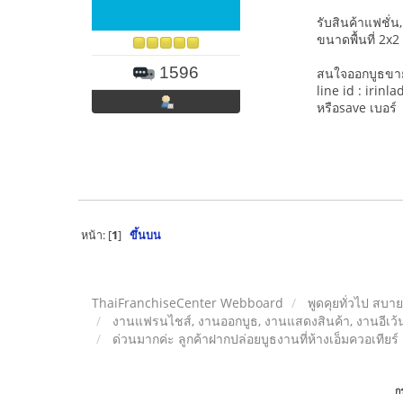
รับสินค้าแฟชั่
ขนาดพื้นที่ 2x2
1596
สนใจออกบูธขายส
line id : irinla
หรือsave เบอร
หน้า: [
1
]
ขึ้นบน
ThaiFranchiseCenter Webboard
พูดคุยทั่วไป สบา
งานแฟรนไชส์, งานออกบูธ, งานแสดงสินค้า, งานอีเว้น
ด่วนมากค่ะ ลูกค้าฝากปล่อยบูธงานที่ห้างเอ็มควอเทียร์
ก