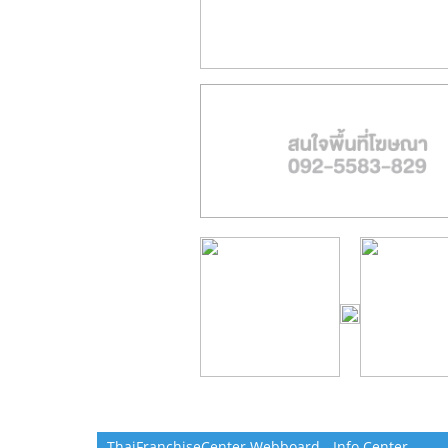
ThaiFranchiseCenter Webboard - Info Center