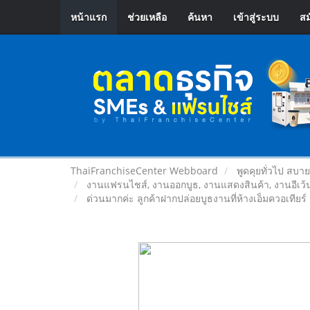
หน้าแรก
ช่วยเหลือ
ค้นหา
เข้าสู่ระบบ
สม
ThaiFranchiseCenter Webboard
พูดคุยทั่วไป สบา
งานแฟรนไชส์, งานออกบูธ, งานแสดงสินค้า, งานอีเว้น
ด่วนมากค่ะ ลูกค้าฝากปล่อยบูธงานที่ห้างเอ็มควอเทียร์