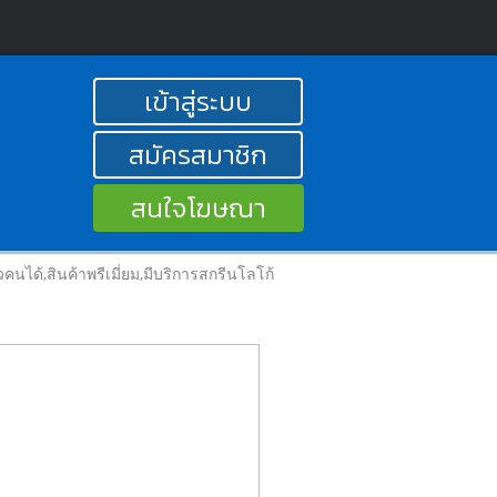
เข้าสู่ระบบ
สมัครสมาชิก
สนใจโฆษณา
วคนได้,สินค้าพรีเมี่ยม,มีบริการสกรีนโลโก้