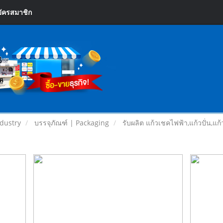
ัครสมาชิก
dustry
บรรจุภัณฑ์ | Packaging
รับผลิต แก้วเชคไฟฟ้า,แก้วปั่น,แก้