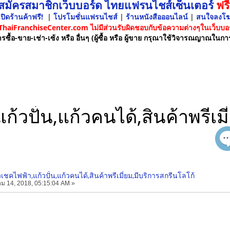
 สมัครสมาชิกเว็บบอร์ด ไทยแฟรนไชส์เซ็นเตอร์
ฟรี
ปิดร้านค้าฟรี!
|
โปรโมชั่นแฟรนไชส์
|
ร้านหนังสือออนไลน์
|
สนใจลงโ
 ThaiFranchiseCenter.com ไม่มีส่วนรับผิดชอบกับข้อความต่างๆในเว็บบอร
รซื้อ-ขาย-เช่า-เซ้ง หรือ อื่นๆ (ผู้ซื้อ หรือ ผู้ขาย กรุณาใช้วิจารณญาณในกา
ก้วปั่น,แก้วคนได้,สินค้าพรีเม
วเชคไฟฟ้า,แก้วปั่น,แก้วคนได้,สินค้าพรีเมี่ยม,มีบริการสกรีนโลโก้
ม 14, 2018, 05:15:04 AM »