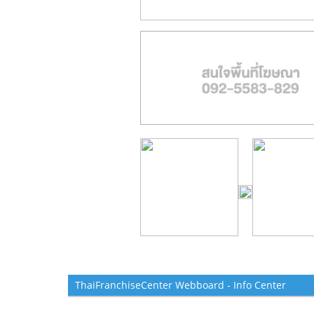
ThaiFranchiseCenter Webboard - Info Center