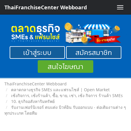
ThaiFranchiseCenter Webboard
Toggle
naviga
เข้าสู่ระบบ
สมัครสมาชิก
สนใจโฆษณา
ThaiFranchiseCenter Webboard
ตลาดกลางธุรกิจ SMEs และแฟรนไชส์ | Open Market
เซ้งกิจการ, เซ้งร้านค้า, ซื้อ, ขาย, เช่า, เซ้ง กิจการ ร้านค้า SMEs
10. ธุรกิจอสังหาริมทรัพย์
รับงานเฟอร์นิเจอร์ ตบแต่ง บิวท์อิน รับออกแบบ - ต่อเติมงานต่าง ๆ
ทุกประเภท โดยทีม