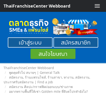
ThaiFranchiseCenter Webboard
Toggle
naviga
เข้าสู่ระบบ
สมัครสมาชิก
สนใจโฆษณา
ThaiFranchiseCenter Webboard
พูดคุยทั่วไป สบายๆ | General Talk
สมัครงาน, ร้านแฟรนไชส์, ร้านสาขา, หางาน, สมัครงาน,
ประกาศรับสมัครงาน | Find a job
สมัครงาน ศิลปะ/กราฟฟิค/ออกแบบ/ช่างภาพ
อยากทราบพื้นที่ให้เช่า Golden mile ที่สิงคโปรทำยังไง?