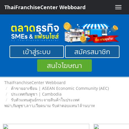
ThaiFranchiseCenter Webboard
Toggle
naviga
เข้าสู่ระบบ
สมัครสมาชิก
สนใจโฆษณา
ThaiFranchiseCenter Webboard
ค้าขายอาเซียน | ASEAN Economic Community (AEC)
ประเทศกัมพูชา | Cambodia
รับตัวแทนศูนย์กระจายสินค้าในประเทศ
พม่า,กัมพูชา,ลาว,เวียดนาม รับค่าตอบแทน1ล้านบาท