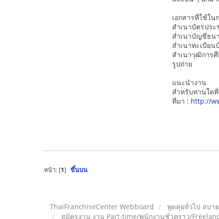
เอกสารที่ใช้ใ
สำเนาบัตรปร
สำเนาบัญชีธน
สำเนาทะเบียนบ
สำเนาวุฒิการศ
รูปถ่าย
แนะนำงาน
สำหรับท่านใดที
ที่มา :
http://
หน้า: [
1
]
ขึ้นบน
ThaiFranchiseCenter Webboard
พูดคุยทั่วไป สบา
สมัครงาน งาน Part-time/พนักงานชั่วคราว/Freelan