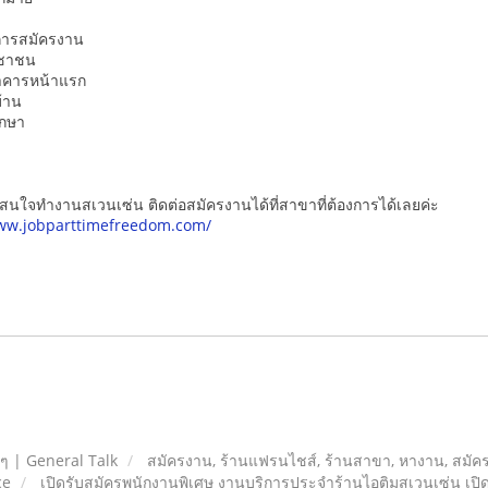
นการสมัครงาน
ะชาชน
าคารหน้าแรก
้าน
ึกษา
่สนใจทำงานสเวนเซ่น ติดต่อสมัครงานได้ที่สาขาที่ต้องการได้เลยค่ะ
www.jobparttimefreedom.com/
ยๆ | General Talk
สมัครงาน, ร้านแฟรนไชส์, ร้านสาขา, หางาน, สมัค
ce
เปิดรับสมัครพนักงานพิเศษ งานบริการประจำร้านไอติมสเวนเซ่น เปิด