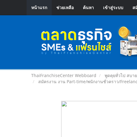
หน้าแรก
ช่วยเหลือ
ค้นหา
เข้าสู่ระบบ
สม
ThaiFranchiseCenter Webboard
พูดคุยทั่วไป สบา
สมัครงาน งาน Part-time/พนักงานชั่วคราว/Freelan