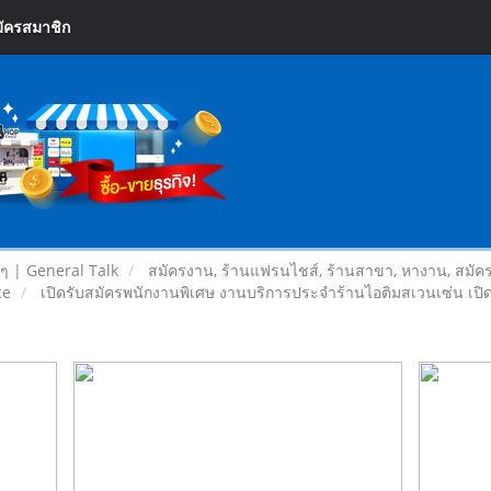
ัครสมาชิก
ยๆ | General Talk
สมัครงาน, ร้านแฟรนไชส์, ร้านสาขา, หางาน, สมัค
ce
เปิดรับสมัครพนักงานพิเศษ งานบริการประจำร้านไอติมสเวนเซ่น เปิด