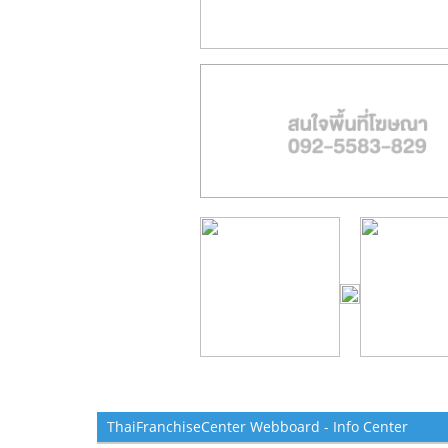
ThaiFranchiseCenter Webboard - Info Center