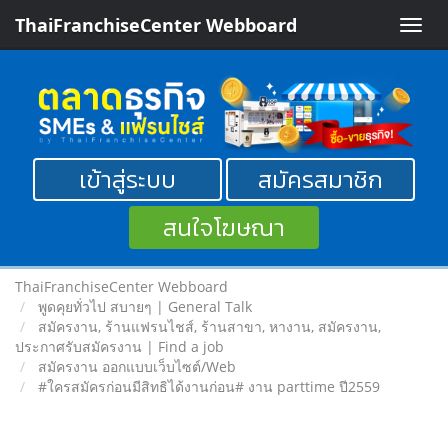
ThaiFranchiseCenter Webboard
Toggle
naviga
เข้าสู่ระบบ
สมัครสมาชิก
สนใจโฆษณา
ThaiFranchiseCenter Webboard
พูดคุยทั่วไป สบายๆ | General Talk
สมัครงาน, ร้านแฟรนไชส์, ร้านสาขา, หางาน, สมัครงาน,
ประกาศรับสมัครงาน | Find a job
สมัครงาน ออกแบบเว็บไซต์/Web
#ใครสมัครก่อนมีสิทธิได้งานก่อน# งาน parttime ปี2559