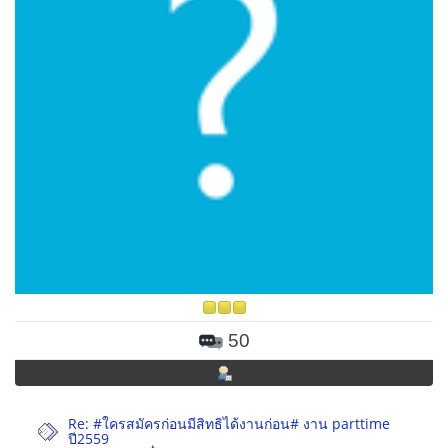
50
Re: #ใครสมัครก่อนมีสิทธิได้งานก่อน# งาน parttime
ปี2559