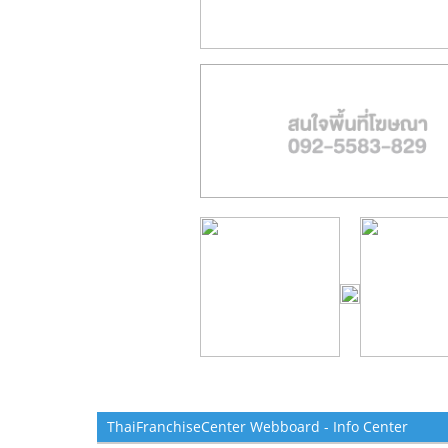
ThaiFranchiseCenter Webboard - Info Center