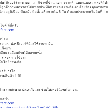
ฟอร์นิเจอร์ร้านขายยา เรามีช่างที่ชำนาญการงานด้านออกแบบตกแต่งที่มี
ี่ลูกค้ากำหนดราคาไม่แพงอย่างที่คิด เพราะเราผลิตเอง ด้วยวัสดุคุณภาพ
สดุอลูมิเนียม ทันสมัย ติดตั้งเสร็จภายใน 3 วัน ด้วยงบประมาณเริ่มต้นที่ 1 
ซค์ ที่นี่ครับ
fect.com
ิเนียม
ะกอบเฟอร์นิเจอร์ที่ต้องใช้งานทุกวัน
่แข็งแรง
ี่ยน เคลื่อนย้ายได้หลายครั้ง
ก ตลอดการใช้งาน
โนโลยีการผลิต
อร์มาดีไฮ
าพสินค้า 1 ปี?
์ทำความสะอาด ปลอดภัยและช่วยให้เฟอร์นิเจอร์เงางาม
ลยครับ
fect.com
youtube.com/watch?v=wZ-wQNGy3Ek