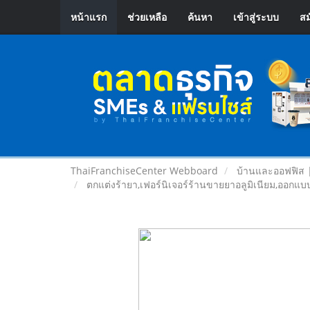
หน้าแรก
ช่วยเหลือ
ค้นหา
เข้าสู่ระบบ
สม
ThaiFranchiseCenter Webboard
บ้านและออฟฟิส 
ตกแต่งร้ายา,เฟอร์นิเจอร์ร้านขายยาอลูมิเนียม,ออก