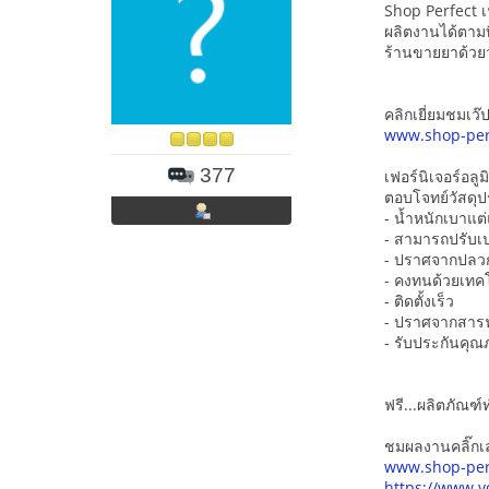
Shop Perfect เ
ผลิตงานได้ตามท
ร้านขายยาด้วยวั
คลิกเยี่ยมชมเว๊ปไ
www.shop-per
377
เฟอร์นิเจอร์อลูม
ตอบโจทย์วัสดุปร
- น้ำหนักเบาแต
- สามารถปรับเปล
- ปราศจากปลว
- คงทนด้วยเทค
- ติดตั้งเร็ว
- ปราศจากสารฟ
- รับประกันคุณภ
ฟรี...ผลิตภัณฑ
ชมผลงานคลิ๊กเ
www.shop-per
https://www.