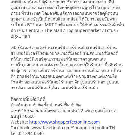
แพทย์ เคาน์เตอร์ ตู้ร้านขายยา ชั้นวางของ ชั้นวางยา ที่มี
คุณภาพ และสามารถตอบโจทย์พฤติกรรมผู้บริโภค (ลูกค้าของ
ท่าน) ทั่วประเทศ โดยอาศัยหลักการออกแบบจากวัสดุที่คงทน
สวยงามและยังเป็นมิตรกับสิ่งแวดล้อม ได้รับการยอมรับจาก
รถไฟฟ้า BTS และ MRT อีกทั้ง ตกแต่ง ให้กับห้างสรรพสินค้าชั้น
นำ เช่น Central / The Mall / Top Supermarket / Lotus /
Big-C ฯลฯ
เฟอร์นิเจอร์ตกแต่งร้าน,เฟอร์นิเจอร์ร้านค้า,เฟอร์นิเจอร์ร้าน
ยา,เฟอร์นิเจอร์โรงพยาบาล,เฟอร์นิเจอร์ รพ.สต.,เฟอร์นิเจอร์
คลินิก,เฟอร์นิเจอร์คุณภาพ,เฟอร์นิเจอราคาถูก,ตกแต่ง
ภายใน,ออกแบบตกแต่งภายใน,ตกแต่งภายในร้านยา,บิ้วอินร้าน
ยา,ตู้ยาราคาถูก,เค้าเตอร์ร้านยา,ออกแบบร้านค้า,ออกแบบร้าน
ค้า,ตกแต่งร้านยา,ออกแบบตกแต่งร้านขายยา,ตกแต่งภายใน
ร้านค้า,ออกแบบเฟอร์นิเจอร์ร้านยา,จัดรูปแบบร้านยา,รูปแบบ
การจัดวางเฟอร์นิเจอร์,จัดวางเฟอร์นิเจอร์ร้านค้า
ติดตามเพิ่มเติมได้ที่
ห้างหุ้นส่วน จำกัด ช็อป เพอร์เฟ็ค จำกัด
เลขที่ 159 ซอยสมเด็จพระเจ้าตากสิน 22 แขวงบุคคโล เขต
ธนบุรี 10600
Website:
http://www.shopperfectonline.com
Facebook :www.facebook.com/ShopperfectonlineTH
Tel :02-894-0440