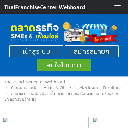
ThaiFranchiseCenter Webboard
Toggle
naviga
เข้าสู่ระบบ
สมัครสมาชิก
สนใจโฆษณา
ThaiFranchiseCenter Webboard
บ้านและออฟฟิส | Home & Office
เฟอร์นิเจอร์ | Furniture
ตกแต่งร้ายา,เฟอร์นิเจอร์ร้านขายยาอลูมิเนียม,ออกแบบร้านขาย
ยา,ออกแบบร้านยา