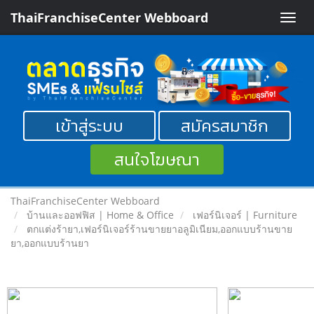
ThaiFranchiseCenter Webboard
Toggle
naviga
เข้าสู่ระบบ
สมัครสมาชิก
สนใจโฆษณา
ThaiFranchiseCenter Webboard
บ้านและออฟฟิส | Home & Office
เฟอร์นิเจอร์ | Furniture
ตกแต่งร้ายา,เฟอร์นิเจอร์ร้านขายยาอลูมิเนียม,ออกแบบร้านขาย
ยา,ออกแบบร้านยา