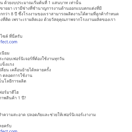
ัน ด้วยงบประมาณเริ่มต้นที่ 1 แสนบาท เท่านั้น
านขายยา เรามีช่างที่ชำนาญการงานด้านออกแบบตกแต่งที่มี
กว่า 8 ปี ซึ่งโรงงานของเราสามารถผลิตงานได้ตามที่ลูกค้ากำหนด
งที่คิด เพราะเราผลิตเอง ด้วยวัสดุคุณภาพจากโรงงานผลิตของเรา
ซค์ ที่นี่ครับ
fect.com
ิเนียม
ะกอบเฟอร์นิเจอร์ที่ต้องใช้งานทุกวัน
่แข็งแรง
ี่ยน เคลื่อนย้ายได้หลายครั้ง
ก ตลอดการใช้งาน
โนโลยีการผลิต
อร์มาดีไฮ
าพสินค้า 1 ปี?
์ทำความสะอาด ปลอดภัยและช่วยให้เฟอร์นิเจอร์เงางาม
ลยครับ
fect.com