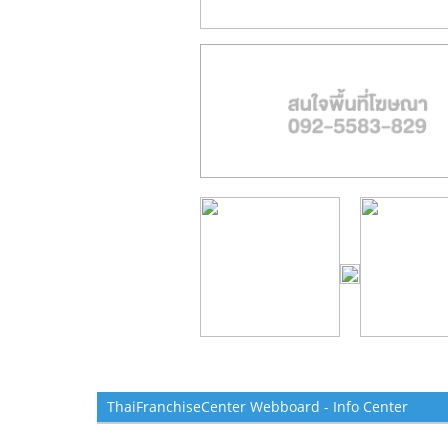
ThaiFranchiseCenter Webboard - Info Center