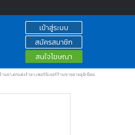
เข้าสู่ระบบ
สมัครสมาชิก
สนใจโฆษณา
นยา,ตกแต่งร้ายา,เฟอร์นิเจอร์ร้านขายยาอลูมิเนียม