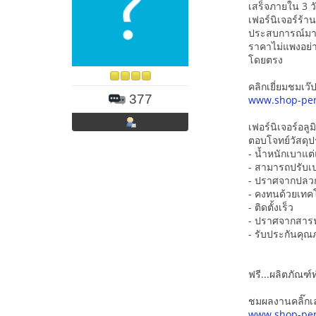
เสร็จภายใน 3 ว
เฟอร์นิเจอร์ร้
ประสบการณ์มาก
ราคาไม่แพงอย่า
โดยตรง
คลิกเยี่ยมชมเว๊ปไ
377
www.shop-per
เฟอร์นิเจอร์อลูม
ตอบโจทย์วัสดุปร
- น้ำหนักเบาแต
- สามารถปรับเปล
- ปราศจากปลว
- คงทนด้วยเทค
- ติดตั้งเร็ว
- ปราศจากสารฟ
- รับประกันคุณภ
ฟรี...ผลิตภัณฑ
ชมผลงานคลิ๊กเ
www.shop-per