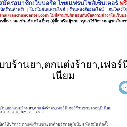
 สมัครสมาชิกเว็บบอร์ด ไทยแฟรนไชส์เซ็นเตอร์
ฟรี
ปิดร้านค้าฟรี!
|
โปรโมชั่นแฟรนไชส์
|
ร้านหนังสือออนไลน์
|
สนใจลงโ
 ThaiFranchiseCenter.com ไม่มีส่วนรับผิดชอบกับข้อความต่างๆในเว็บบอร
รซื้อ-ขาย-เช่า-เซ้ง หรือ อื่นๆ (ผู้ซื้อ หรือ ผู้ขาย กรุณาใช้วิจารณญาณในกา
ร้านยา,ตกแต่งร้ายา,เฟอร์นิ
เนียม
ใน,ออกแบบร้านยา,ตกแต่งร้ายา,เฟอร์นิเจอร์ร้านขายยาอลูมิเนียม
คม 04, 2016, 02:16:06 AM »
ิดให้บริการ ตกแต่งร้านขายยาด้วยวัสดุอลูมิเนียม ทันสมัย ติดตั้ง