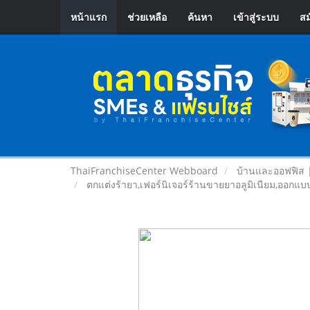
หน้าแรก
ช่วยเหลือ
ค้นหา
เข้าสู่ระบบ
สม
ThaiFranchiseCenter Webboard
บ้านและออฟฟิส 
ตกแต่งร้ายา,เฟอร์นิเจอร์ร้านขายยาอลูมิเนียม,ออก