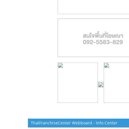
ThaiFranchiseCenter Webboard - Info Center