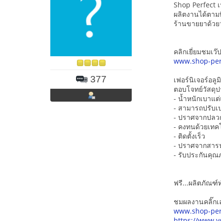
Shop Perfect เ
ผลิตงานได้ตามท
ร้านขายยาด้วยวั
คลิกเยี่ยมชมเว๊ปไ
www.shop-per
377
เฟอร์นิเจอร์อลูม
ตอบโจทย์วัสดุปร
- น้ำหนักเบาแต
- สามารถปรับเปล
- ปราศจากปลว
- คงทนด้วยเทค
- ติดตั้งเร็ว
- ปราศจากสารฟ
- รับประกันคุณภ
ฟรี...ผลิตภัณฑ
ชมผลงานคลิ๊กเ
www.shop-per
https://www.