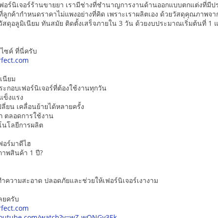
ฟอร์นิเจอร์ร้านขายยา เรามีช่างที่ชำนาญการงานด้านออกแบบตกแต่งที่มี
ี่ลูกค้ากำหนดราคาไม่แพงอย่างที่คิด เพราะเราผลิตเอง ด้วยวัสดุคุณภาพ
สดุอลูมิเนียม ทันสมัย ติดตั้งเสร็จภายใน 3 วัน ด้วยงบประมาณเริ่มต้นที่ 1 
ซค์ ที่นี่ครับ
fect.com
ิเนียม
ะกอบเฟอร์นิเจอร์ที่ต้องใช้งานทุกวัน
่แข็งแรง
ี่ยน เคลื่อนย้ายได้หลายครั้ง
ก ตลอดการใช้งาน
โนโลยีการผลิต
อร์มาดีไฮ
าพสินค้า 1 ปี?
์ทำความสะอาด ปลอดภัยและช่วยให้เฟอร์นิเจอร์เงางาม
ลยครับ
fect.com
youtube.com/watch?v=wZ-wQNGy3Ek