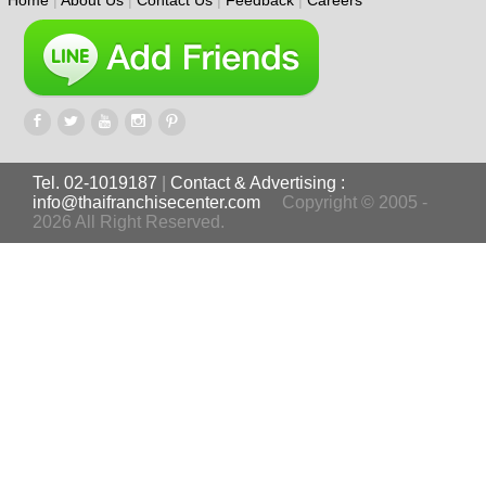
Home
|
About Us
|
Contact Us
|
Feedback
|
Careers
Tel. 02-1019187
|
Contact & Advertising :
info@thaifranchisecenter.com
Copyright © 2005 -
2026 All Right Reserved.