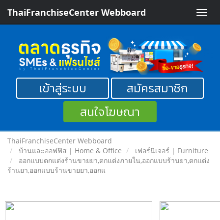
ThaiFranchiseCenter Webboard
Toggle
naviga
เข้าสู่ระบบ
สมัครสมาชิก
สนใจโฆษณา
ThaiFranchiseCenter Webboard
บ้านและออฟฟิส | Home & Office
เฟอร์นิเจอร์ | Furniture
ออกแบบตกแต่งร้านขายยา,ตกแต่งภายใน,ออกแบบร้านยา,ตกแต่ง
ร้านยา,ออกแบบร้านขายยา,ออกแ