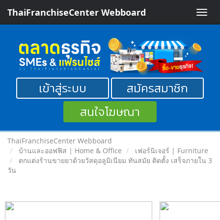
ThaiFranchiseCenter Webboard
Toggle
naviga
เข้าสู่ระบบ
สมัครสมาชิก
สนใจโฆษณา
ThaiFranchiseCenter Webboard
บ้านและออฟฟิส | Home & Office
เฟอร์นิเจอร์ | Furniture
ตกแต่งร้านขายยาด้วยวัสดุอลูมิเนียม ทันสมัย ติดตั้ง เสร็จภายใน 3
วัน