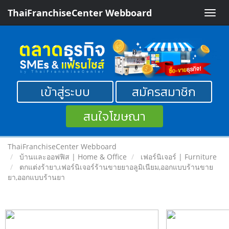
ThaiFranchiseCenter Webboard
Toggle
naviga
เข้าสู่ระบบ
สมัครสมาชิก
สนใจโฆษณา
ThaiFranchiseCenter Webboard
บ้านและออฟฟิส | Home & Office
เฟอร์นิเจอร์ | Furniture
ตกแต่งร้ายา,เฟอร์นิเจอร์ร้านขายยาอลูมิเนียม,ออกแบบร้านขาย
ยา,ออกแบบร้านยา