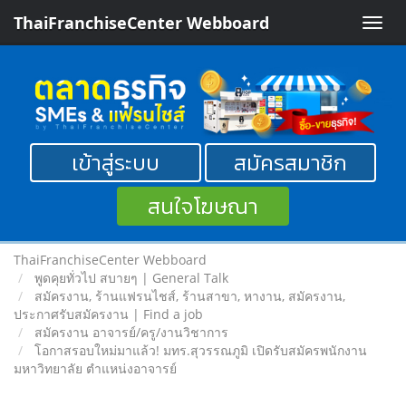
ThaiFranchiseCenter Webboard
Toggle
naviga
เข้าสู่ระบบ
สมัครสมาชิก
สนใจโฆษณา
ThaiFranchiseCenter Webboard
พูดคุยทั่วไป สบายๆ | General Talk
สมัครงาน, ร้านแฟรนไชส์, ร้านสาขา, หางาน, สมัครงาน,
ประกาศรับสมัครงาน | Find a job
สมัครงาน อาจารย์/ครู/งานวิชาการ
โอกาสรอบใหม่มาแล้ว! มทร.สุวรรณภูมิ เปิดรับสมัครพนักงาน
มหาวิทยาลัย ตำแหน่งอาจารย์