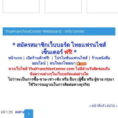
ThaiFranchiseCenter Webboard - Info Center
* สมัครสมาชิกเว็บบอร์ด ไทยแฟรนไชส์
เซ็นเตอร์
ฟรี!
*
หน้าแรก
|
เปิดร้านค้าฟรี!
|
โปรโมชั่นแฟรนไชส์
|
ร้านหนังสือ
ออนไลน์
|
สนใจลงโฆษณา
ทางเว็บไซต์ ThaiFranchiseCenter.com ไม่มีส่วนรับผิดชอบกับ
ข้อความต่างๆในเว็บบอร์ดแต่อย่างใด
ไม่ว่าจะเป็นการซื้อ-ขาย-เช่า-เซ้ง หรือ อื่นๆ (ผู้ซื้อ หรือ ผู้ขาย กรุณา
ใช้วิจารณญาณในการติดต่อทางธุรกิจ)
« หน้าที่แล้ว
ต่อไป »
หน้า: [
1
]
ลงล่าง
+