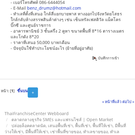
- เบอร์โทรศัพท์ 086-6444054
- E-Mail
benz_drumz@hotmail.com
- ทำเลที่ตั้งที่เสนอ ใกล้สี่แยกบายพาส ทางออกไปจังหวัดยโสธร
ใกล้กลับห้างสรรพสินค้าต่างๆ เช่น เซ็นทรัลเฟสติวัล แม็คโคร
บิ๊กซี และศูนย์ราชการ
- อาคารพานิชย์ 3 ชั้นครึ่ง 2 คูหา ขนาดพื้นที่ 8*16 ตารางเมตร
และโกดัง 8*20
- ราคาที่เสนอ 50,000 บาท/เดือน
- ปัจจุบันใช้ทำประโยชน์อะไร (ย้ายที่อยู่อาศัย)
บันทึกการเข้า
หน้า: [
1
]
ขึ้นบน
+
« หน้าที่แล้ว
ต่อไป »
ThaiFranchiseCenter Webboard
ตลาดกลางธุรกิจ SMEs และแฟรนไชส์ | Open Market
ปล่อยล็อคตลาดนัด, เสนอพื้นที่เช่า, พื้นที่เช่า, พื้นที่ให้เช่า, มีพื้นที่
ว่างให้เช่า, มีพื้นที่ให้เช่า, เช่าพื้นที่ขายของ, ทําเลขายของ, ทำเล