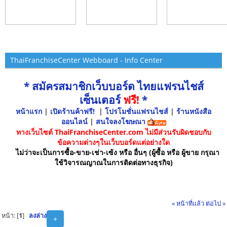
ThaiFranchiseCenter Webboard - Info Center
* สมัครสมาชิกเว็บบอร์ด ไทยแฟรนไชส์
เซ็นเตอร์
ฟรี!
*
หน้าแรก
|
เปิดร้านค้าฟรี!
|
โปรโมชั่นแฟรนไชส์
|
ร้านหนังสือ
ออนไลน์
|
สนใจลงโฆษณา
ทางเว็บไซต์ ThaiFranchiseCenter.com ไม่มีส่วนรับผิดชอบกับ
ข้อความต่างๆในเว็บบอร์ดแต่อย่างใด
ไม่ว่าจะเป็นการซื้อ-ขาย-เช่า-เซ้ง หรือ อื่นๆ (ผู้ซื้อ หรือ ผู้ขาย กรุณา
ใช้วิจารณญาณในการติดต่อทางธุรกิจ)
« หน้าที่แล้ว
ต่อไป »
หน้า: [
1
]
ลงล่าง
+