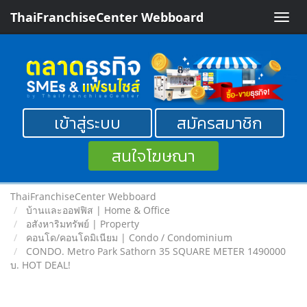
ThaiFranchiseCenter Webboard
Toggle
naviga
เข้าสู่ระบบ
สมัครสมาชิก
สนใจโฆษณา
ThaiFranchiseCenter Webboard
บ้านและออฟฟิส | Home & Office
อสังหาริมทรัพย์ | Property
คอนโด/คอนโดมิเนียม | Condo / Condominium
CONDO. Metro Park Sathorn 35 SQUARE METER 1490000
บ. HOT DEAL!