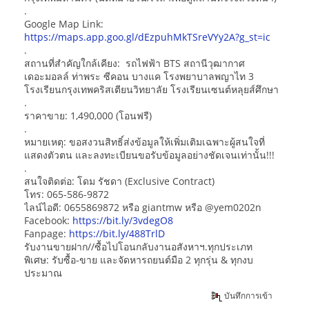
.
Google Map Link:
https://maps.app.goo.gl/dEzpuhMkTSreVYy2A?g_st=ic
.
สถานที่สำคัญใกล้เคียง: รถไฟฟ้า BTS สถานีวุฒากาศ
เดอะมอลล์ ท่าพระ ซีคอน บางแค โรงพยาบาลพญาไท 3
โรงเรียนกรุงเทพคริสเตียนวิทยาลัย โรงเรียนเซนต์หลุยส์ศึกษา
.
ราคาขาย: 1,490,000 (โอนฟรี)
.
หมายเหตุ: ขอสงวนสิทธิ์ส่งข้อมูลให้เพิ่มเติมเฉพาะผู้สนใจที่
แสดงตัวตน และลงทะเบียนขอรับข้อมูลอย่างชัดเจนเท่านั้น!!!
.
สนใจติดต่อ: โดม รัชดา (Exclusive Contract)
โทร: 065-586-9872
ไลน์ไอดี: 0655869872 หรือ giantmw หรือ @yem0202n
Facebook:
https://bit.ly/3vdegO8
Fanpage:
https://bit.ly/488TrlD
รับงานขายฝาก//ซื้อไปโอนกลับงานอสังหาฯ.ทุกประเภท
พิเศษ: รับซื้อ-ขาย และจัดหารถยนต์มือ 2 ทุกรุ่น & ทุกงบ
ประมาณ
บันทึกการเข้า