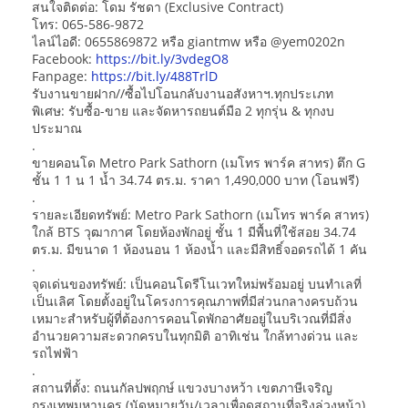
สนใจติดต่อ: โดม รัชดา (Exclusive Contract)
โทร: 065-586-9872
ไลน์ไอดี: 0655869872 หรือ giantmw หรือ @yem0202n
Facebook:
https://bit.ly/3vdegO8
Fanpage:
https://bit.ly/488TrlD
รับงานขายฝาก//ซื้อไปโอนกลับงานอสังหาฯ.ทุกประเภท
พิเศษ: รับซื้อ-ขาย และจัดหารถยนต์มือ 2 ทุกรุ่น & ทุกงบ
ประมาณ
.
ขายคอนโด Metro Park Sathorn (เมโทร พาร์ค สาทร) ตึก G
ชั้น 1 1 น 1 น้ำ 34.74 ตร.ม. ราคา 1,490,000 บาท (โอนฟรี)
.
รายละเอียดทรัพย์: Metro Park Sathorn (เมโทร พาร์ค สาทร)
ใกล้ BTS วุฒากาศ โดยห้องพักอยู่ ชั้น 1 มีพื้นที่ใช้สอย 34.74
ตร.ม. มีขนาด 1 ห้องนอน 1 ห้องน้ำ และมีสิทธิ์จอดรถได้ 1 คัน
.
จุดเด่นของทรัพย์: เป็นคอนโดรีโนเวทใหม่พร้อมอยู่ บนทำเลที่
เป็นเลิศ โดยตั้งอยู่ในโครงการคุณภาพที่มีส่วนกลางครบถ้วน
เหมาะสำหรับผู้ที่ต้องการคอนโดพักอาศัยอยู่ในบริเวณที่มีสิ่ง
อำนวยความสะดวกครบในทุกมิติ อาทิเช่น ใกล้ทางด่วน และ
รถไฟฟ้า
.
สถานที่ตั้ง: ถนนกัลปพฤกษ์ แขวงบางหว้า เขตภาษีเจริญ
กรุงเทพมหานคร (นัดหมายวัน/เวลาเพื่อดูสถานที่จริงล่วงหน้า)