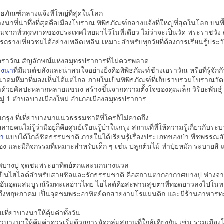
ิธภัณฑ์กลางแจ้งที่ใหญ่ที่สุดในโลก
วบางนาที่น่าทึ่งที่สุดคือเมืองโบราณ พิพิธภัณฑ์กลางแจ้งที่ใหญ่ที่สุดในโลก บ
ามจากทั่วทุกภาคของประเทศไทยมาไว้ในที่เดียว ไม่ว่าจะเป็นวัด พระราช
งรถรางเที่ยวชมได้อย่างเพลิดเพลิน เหมาะสำหรับทุกวัยที่ต้องการเรียนรู้ปร
เอราวัณ สัญลักษณ์แห่งสมุทรปราการที่ไม่ควรพลาด
บางนา
ที่มีมนต์ขลังและน่าสนใจอย่างยิ่งคือพิพิธภัณฑ์ช้างเอราวัณ หรือที่รู้จ
าดมหึมาที่มองเห็นได้แต่ไกล ภายในเป็นพิพิธภัณฑ์ที่เก็บรวบรวมโบราณวัตถ
ด้วยศิลปะหลากหลายแขนง สร้างขึ้นจากความตั้งใจของคุณเล็ก วิริยะพันธุ์
9/9 หมู่ 1 ตำบลบางเมืองใหม่ อำเภอเมืองสมุทรปราการ
าในกรุง ที่เที่ยวบางนาแนวธรรมชาติที่ใครก็ไม่คาดถึง
่หลายคนไม่รู้ว่ามีอยู่ก็คือศูนย์เรียนรู้ป่าในกรุง สถานที่ที่ให้ความรู้เกี่ยว
นา
แบบได้ใกล้ชิดธรรมชาติ ภายในได้เรียนรู้เรื่องประเภทของป่า พืชพรรณ
มือง และมีกิจกรรมที่เหมาะสำหรับเด็ก ๆ เช่น ปลูกต้นไม้ ทำปุ๋ยหมัก ระบายสี 
บางปู จุดชมพระอาทิตย์ตกและนกนางนวล
ที่เป็นไฮไลต์สำหรับสายชิลและรักธรรมชาติ คือสถานตากอากาศบางปู ห่างจากตั
ิอันอุดมสมบูรณ์ริมทะเลอ่าวไทย ไฮไลต์คือสะพานสุขตาที่ทอดยาวลงไปใน
ถึงพฤษภาคม เป็นจุดชมพระอาทิตย์ตกสวยงามโรแมนติก และมีร้านอาหารทะ
ที่ยวบางนาให้คุ้มค่าทั้งวัน
วบางนาให้คุ้มค่าควรเริ่มด้วยการจัดกลุ่มสถานที่ใกล้เคียงกัน เช่น รวมเมื