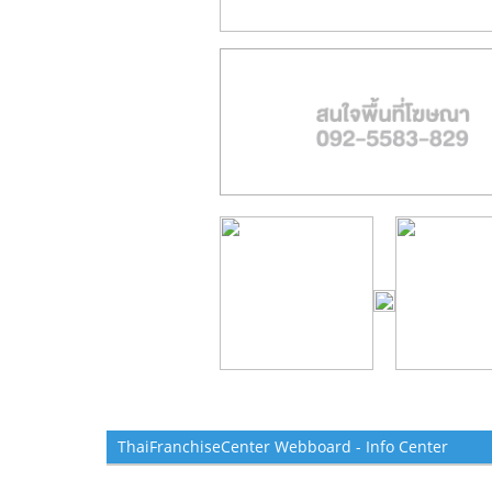
ThaiFranchiseCenter Webboard - Info Center