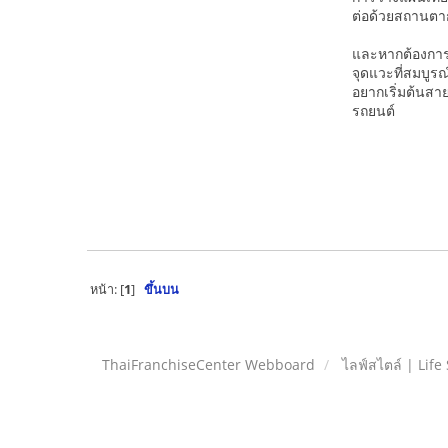
ต่อด้วยสถานตา
และหากต้องการ
จุดแวะที่สมบูร
อยากเริ่มต้นสาย
รถยนต์
หน้า: [
1
]
ขึ้นบน
ThaiFranchiseCenter Webboard
ไลฟ์สไตล์ | Life 