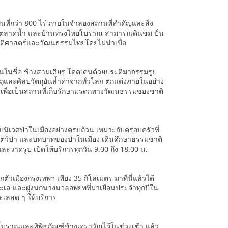
นพื้นที่กว่า 800 ไร่ ภายในจำลองสถานที่สำคัญและสิ่ง
วัง ตลาดน้ำ และบ้านทรงไทยโบราณ สามารถเดินชม ปั่น
ะวัติศาสตร์และวัฒนธรรมไทยโดยไม่น่าเบื่อ
ักกันในชื่อ ช้างสามเศียร โดดเด่นด้วยประติมากรรมรูป
ุและศิลปวัตถุอันล้ำค่าจากทั่วโลก ตกแต่งภายในอย่าง
 เพื่อเป็นสถานที่เก็บรักษามรดกทางวัฒนธรรมของชาติ
กับระบบนิเวศป่าในเมืองอย่างครบถ้วน เหมาะกับครอบครัวที่
สัตว์ป่า และบทบาทของป่าในเมือง เดินศึกษาธรรมชาติ
และวาดรูป เปิดให้บริการทุกวัน 9.00 ถึง 18.00 น.
วเมืองกรุงเทพฯ เพียง 35 กิโลเมตร มาที่นี่แล้วได้
ทะเล และฝูงนกนางนวลอพยพที่มาเยือนประจำทุกปีใน
เลสด ๆ ให้บริการ
องโบราณและพิพิธภัณฑ์ช้างเอราวัณไว้ในช่วงเช้า แล้ว