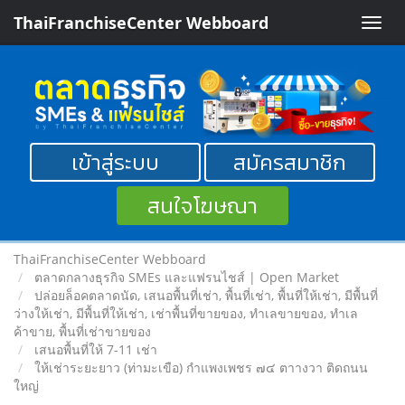
ThaiFranchiseCenter Webboard
Toggle
naviga
เข้าสู่ระบบ
สมัครสมาชิก
สนใจโฆษณา
ThaiFranchiseCenter Webboard
ตลาดกลางธุรกิจ SMEs และแฟรนไชส์ | Open Market
ปล่อยล็อคตลาดนัด, เสนอพื้นที่เช่า, พื้นที่เช่า, พื้นที่ให้เช่า, มีพื้นที่
ว่างให้เช่า, มีพื้นที่ให้เช่า, เช่าพื้นที่ขายของ, ทําเลขายของ, ทำเล
ค้าขาย, พื้นที่เช่าขายของ
เสนอพื้นที่ให้ 7-11 เช่า
ให้เช่าระยะยาว (ท่ามะเขือ) กำแพงเพชร ๗๔ ตาางวา ติดถนน
ใหญ่