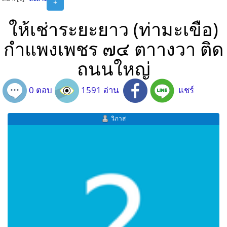
+
ให้เช่าระยะยาว (ท่ามะเขือ)
กำแพงเพชร ๗๔ ตาางวา ติด
ถนนใหญ่
0 ตอบ
1591 อ่าน
แชร์
วิภาส