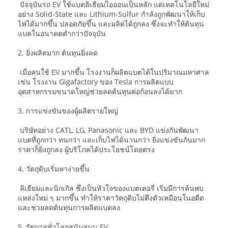
ปัจจุบันรถ EV ใช้แบตลิเธียมไอออนเป็นหลัก แต่เทคโนโลยีใหม่
อย่าง Solid-State และ Lithium-Sulfur กำลังถูกพัฒนาให้เก็บ
ไฟได้มากขึ้น ปลอดภัยขึ้น และผลิตได้ถูกลง ซึ่งจะทำให้ต้นทุน
แบตในอนาคตต่ำกว่าปัจจุบัน
2. ยิ่งผลิตมาก ต้นทุนยิ่งลด
เมื่อคนใช้ EV มากขึ้น โรงงานก็ผลิตแบตได้ในปริมาณมหาศาล
เช่น โรงงาน Gigafactory ของ Tesla การผลิตแบบ
อุตสาหกรรมขนาดใหญ่ช่วยลดต้นทุนต่อก้อนลงได้มาก
3. การแข่งขันของผู้ผลิตรายใหญ่
บริษัทอย่าง CATL, LG, Panasonic และ BYD แข่งกันพัฒนา
แบตที่ถูกกว่า ทนกว่า และเก็บไฟได้นานกว่า ยิ่งแข่งขันกันมาก
ราคาก็ยิ่งถูกลง ผู้บริโภคได้ประโยชน์โดยตรง
4. วัตถุดิบเริ่มหาง่ายขึ้น
ลิเธียมและนิกเกิล ซึ่งเป็นหัวใจของแบตเตอรี่ เริ่มมีการค้นพบ
แหล่งใหม่ ๆ มากขึ้น ทำให้ราคาวัตถุดิบไม่ตึงตัวเหมือนในอดีต
และช่วยลดต้นทุนการผลิตแบตลง
5. รัฐบาลทั่วโลกสนับสนุน EV