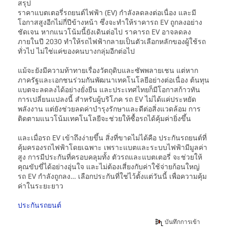
สรุป
ราคาแบตเตอรี่รถยนต์ไฟฟ้า (EV) กำลังลดลงต่อเนื่อง และมี
โอกาสสูงอีกไม่กี่ปีข้างหน้า ซึ่งจะทำให้ราคารถ EV ถูกลงอย่าง
ชัดเจน หากแนวโน้มนี้ยังเดินต่อไป ราคารถ EV อาจลดลง
ภายในปี 2030 ทำให้รถไฟฟ้ากลายเป็นตัวเลือกหลักของผู้ใช้รถ
ทั่วไป ไม่ใช่แค่ของคนบางกลุ่มอีกต่อไป
แม้จะยังมีความท้าทายเรื่องวัตถุดิบและซัพพลายเชน แต่หาก
ภาครัฐและเอกชนร่วมกันพัฒนาเทคโนโลยีอย่างต่อเนื่อง ต้นทุน
แบตจะลดลงได้อย่างยั่งยืน และประเทศไทยก็มีโอกาสก้าวทัน
การเปลี่ยนแปลงนี้ สำหรับผู้บริโภค รถ EV ไม่ได้แค่ประหยัด
พลังงาน แต่ยังช่วยลดค่าบำรุงรักษาและดีต่อสิ่งแวดล้อม การ
ติดตามแนวโน้มเทคโนโลยีจะช่วยให้ซื้อรถได้คุ้มค่ายิ่งขึ้น
และเมื่อรถ EV เข้าถึงง่ายขึ้น สิ่งที่ขาดไม่ได้คือ ประกันรถยนต์ที่
คุ้มครองรถไฟฟ้าโดยเฉพาะ เพราะแบตและระบบไฟฟ้ามีมูลค่า
สูง การมีประกันที่ครอบคลุมทั้ง ตัวรถและแบตเตอรี่ จะช่วยให้
คุณขับขี่ได้อย่างอุ่นใจ และไม่ต้องเสี่ยงกับค่าใช้จ่ายก้อนใหญ่
รถ EV กำลังถูกลง… เลือกประกันที่ใช่ไว้ตั้งแต่วันนี้ เพื่อความคุ้ม
ค่าในระยะยาว
ประกันรถยนต์
บันทึกการเข้า