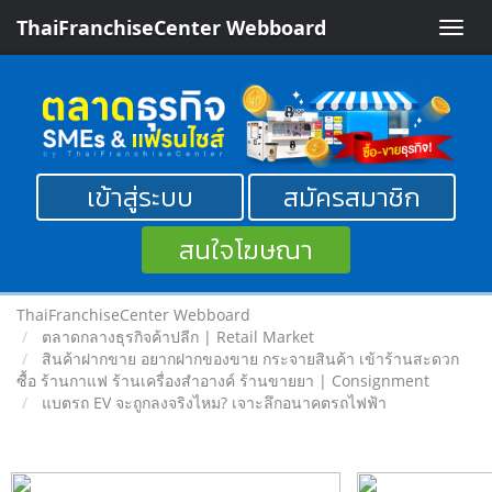
ThaiFranchiseCenter Webboard
Toggle
naviga
เข้าสู่ระบบ
สมัครสมาชิก
สนใจโฆษณา
ThaiFranchiseCenter Webboard
ตลาดกลางธุรกิจค้าปลีก | Retail Market
สินค้าฝากขาย อยากฝากของขาย กระจายสินค้า เข้าร้านสะดวก
ซื้อ ร้านกาแฟ ร้านเครื่องสำอางค์ ร้านขายยา | Consignment
แบตรถ EV จะถูกลงจริงไหม? เจาะลึกอนาคตรถไฟฟ้า