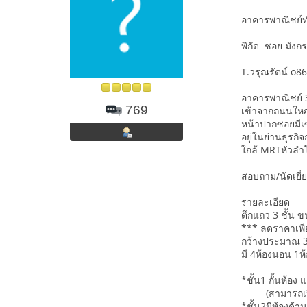
อาคารพาณิชย์ท
พิกัด ซอย มังก
T.วรุณรัตน์ o86
อาคารพาณิชย์ 3
769
เข้าจากถนนใหญ่
หน้าปากซอยมีเซ
อยู่ในย่านธุรก
ใกล้ MRTหัวล
สอบถาม/นัดเยี่
รายละเอียด
ตึกแถว 3 ชั้น 
*** ลดราคาเพี
กว้างประมาณ 3
มี 4ห้องนอน 1ห้
*ชั้น1 กั้นห้อ
(สามารถเปิดเป
*ชั้น2มีห้องด้า