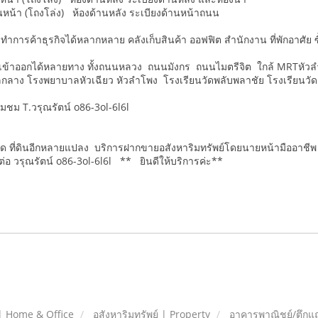
้านหน้า (โถงโล่ง) ห้องด้านหลัง ระเบียงด้านหน้าถนน
ำการค้าธุรกิจได้หลากหลาย คลังเก็บสินค้า ออฟฟิต สำนักงาน ที่พักอาศัย ซื
เข้าออกได้หลายทาง ทั้งถนนหลวง ถนนมังกร ถนนไมตรีจิต ใกล้ MRTหั
กลาง โรงพยาบาลหัวเฉียว หัวลำโพง โรงเรียนวัดพลับพลาชัย โรงเรียนวัด
ยมชม T.วรุณรัตน์ o86-3ol-6l6l
โด ที่ดินอีกหลายแปลง บริการฝากขายอสังหาริมทรัพย์โดยนายหน้ามืออาชีพ
อ วรุณรัตน์ o86-3ol-6l6l ** ยินดีให้บริการค่ะ**
| Home & Office
อสังหาริมทรัพย์ | Property
อาคารพาณิชย์/ตึกแ