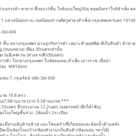
ำเลการค้า หายาก ตึกแถว3ชั้น ใกล้ถนนใหญ่30ม.ซอยมังกร1ใกล้สำเพ็ง ค
ร 1 แขวงป้อมปราบ เขตป้อมปราบศัตรูพ่าย (สำเพ็ง) กรุงเทพมหานคร 10100
-3ol-6l6l
 ชั้น กลางกรุงเทพฯ ย่านธุรกิจการค้า เหมาะทำออฟฟิต ที่เก็บสินค้า ค้าขา
 (ถนนหลวง) เพียง 30เมตรเท่านั้น
เว่นอีเลฟเว่น (ห่างจากตึก30เมตร)
ิจการค้า ใจกลางกรุงเทพฯ ใกล้คลองถม สำเพ็ง เยาวราช เสือป่า
ำโพง MRTมังกร
ยมชม T.วรุณรัตน์ o86-3ol-6l6l
ขนาด 10.8 ตรว .
ยง7.9ล้านบาท (จาก 9.5ล้านบาท) ***
.55เมตร ลึกประมาณ 12.2เมตร (จอดรถหน้าตึกได้1คัน)
องโถงใหญ่ชั้นล่าง 2ห้องน้ำ 2ระเบียง
ง และมีทางเดินด้านข้าง) และโซนครัว/ที่เก็บของและห้องน้ำด้านหลัง
็นห้องโถงกว้าง/ห้องทำงาน/เก็บสินค้า/ห้องนอน ฯลฯได้)
นหน้า (โถงโล่ง) ห้องด้านหลัง ระเบียงด้านหลัง และห้องน้ำ