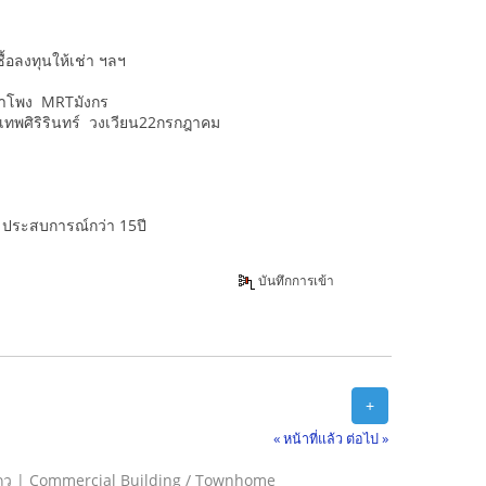
้อลงทุนให้เช่า ฯลฯ
วลำโพง MRTมังกร
เทพศิริรินทร์ วงเวียน22กรกฎาคม
 ประสบการณ์กว่า 15ปี
บันทึกการเข้า
+
« หน้าที่แล้ว
ต่อไป »
ถว | Commercial Building / Townhome