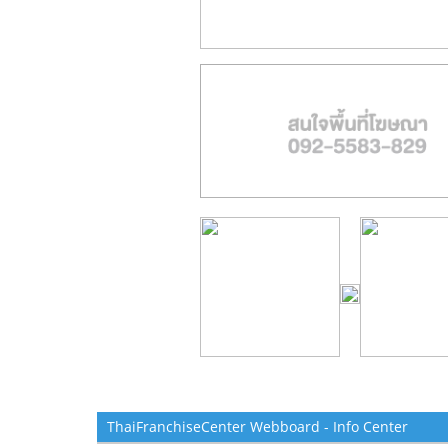
ThaiFranchiseCenter Webboard - Info Center