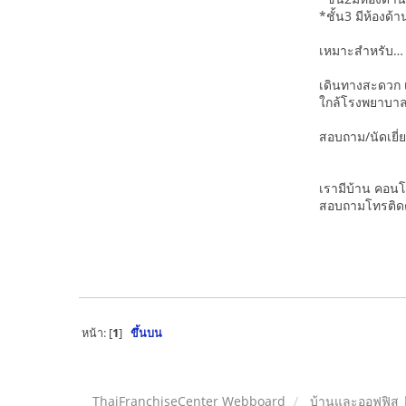
*ชั้น3 มีห้องด
เหมาะสำหรับ… ท
เดินทางสะดวก 
ใกล้โรงพยาบาล
สอบถาม/นัดเยี่
เรามีบ้าน คอน
สอบถามโทรติดต่
หน้า: [
1
]
ขึ้นบน
ThaiFranchiseCenter Webboard
บ้านและออฟฟิส 