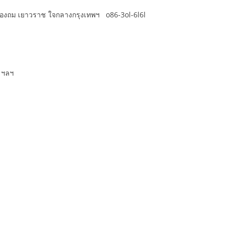
ลองถม เยาวราช ใจกลางกรุงเทพฯ o86-3ol-6l6l
ย ฯลฯ