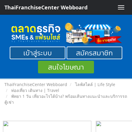
ThaiFranchiseCenter Webboard
Toggle
naviga
เข้าสู่ระบบ
สมัครสมาชิก
สนใจโฆษณา
ThaiFranchiseCenter Webboard
ไลฟ์สไตล์ | Life Style
ท่องเที่ยว เดินทาง | Travel
พัทยา 1 วัน เที่ยวอะไรได้บ้าง? พร้อมเส้นทางแนะนำและบริการรถ
ตู้เช่า