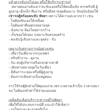
แล้วควรขับรถไปเอง หรือใช้บริการเช่ารถ?
หลายคนอาจลังเลว่าจะขับเองหรือให้คนอื่นขับ หากทริปมี ผู้
สูงอายุ เด็กเล็ก ทีมงาน หรือมีหลายจุดต้องแวะ ปัจจุบันนิยมใช้
เช่ารถตู้พร้อมคนขับ พัทยา
เพราะได้ความสะดวกกว่า เช่น
- ไม่ต้องขับเองให้เหนื่อย
- ไม่ต้องหาที่จอดรถหลายจุด
- นั่งสบาย ห้องโดยสารกว้าง
- เก็บของได้เยอะ (เหมาะกับครอบครัว)
- คนขับรู้เส้นทางและจุดส่ง - รับ
เหมาะกับสถานการณ์อย่างเช่น
- เที่ยววันเดียวจากกรุงเทพฯ
- ทริปทำงาน - ดูงาน
- รับ–ส่งผู้บริหารหรือแขกต่างชาติ
- เดินทางหลายจุดในวันเดียว
- มีสัมภาระเยอะหรือมีผู้สูงอายุ
- ต้องการเดินทางเป็นหมู่คณะ
การใช้รถตู้ยังช่วยให้คุมงบง่าย เพราะหลายเจ้าเป็น ราคาเหมา
จบ ไม่ต้องกลัวค่าใช้จ่ายแอบแฝง
เคล็ดลับเลือกบริการเช่ารถตู้ไปพัทยา
เพื่อให้ได้ประสบการณ์ดี แนะนำให้เช็คว่า
- รถใหม่และสะอาดหรือไม่