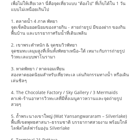
เพื่อไม่ให้เสียเวลา นี่คือจุดเที่ยวแบบ “ต้องไป” ที่เก็บได้ใน 1 วัน
แบบไม่เหนื่อยเกินไป
1. ตลาดน้ำ 4 ภาค พัทยา
จุดเช็คอินยอดนิยมของสายกิน - สายถ่ายรูป มีของฝาก ของกิน
พื้นบ้าน และบรรยากาศริมน้ำที่เดินเพลิน
2. เขาพระตำหนัก & จุดชมวิวพัทยา
จุดชมทะเลมุมสูงที่เห็นทั้งพัทยาเหนือ–ใต้ เหมาะกับการถ่ายรูป
วิวทะเลแบบพาโนรามา
3. หาดพัทยา / หาดจอมเทียน
สองหาดยอดนิยมสำหรับเที่ยวทะเล เล่นกิจกรรมทางน้ำ หรือเดิน
เล่นชิลๆ
4. The Chocolate Factory / Sky Gallery / 3 Mermaids
คาเฟ่–ร้านอาหารวิวทะเลที่มีทั้งเมนูคาวหวานและจุดถ่ายรูป
สวยๆ
5. ถ้ำพระนางเขาใหญ่ (Wat Yansangwararam – Silverlake)
พื้นที่เขตพุทธศาสนา–ธรรมชาติ บรรยากาศสวยงาม พร้อมใกล้
ไลฟ์สไตล์ฟาร์มองุ่น Silverlake
6. Terminal 21 Pattaya