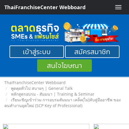
ThaiFranchiseCenter Webboard
Toggle
naviga
เข้าสู่ระบบ
สมัครสมาชิก
สนใจโฆษณา
ThaiFranchiseCenter Webboard
พูดคุยทั่วไป สบายๆ | General Talk
หลักสูตรอบรม - สัมมนา | Training & Seminar
เรียนเชิญเข้าร่วม การอบรมสัมมนา เคล็ด(ไม่)ลับสู่มืออาชีพ ของ
คนทำงานยุคใหม่ (SCP Key of Professional)