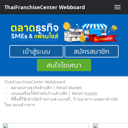
ThaiFranchiseCenter Webboard
Toggle
naviga
เข้าสู่ระบบ
สมัครสมาชิก
สนใจโฆษณา
ThaiFranchiseCenter Webboard
ตลาดกลางธุรกิจค้าปลีก | Retail Market
เสนอเครื่องใช้สำหรับร้านค้าปลีก | Retail Supply
มีพื้นที่ให้เช่าเปิดร้านกาแฟ เบเกอรี่ , ร้านอาหาร บนพลาซ่าเปิด
ใหม่ ถนนข้าวสาร