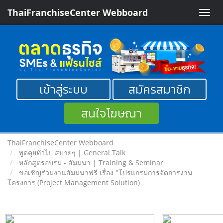
ThaiFranchiseCenter Webboard
Toggle
naviga
เข้าสู่ระบบ
สมัครสมาชิก
สนใจโฆษณา
ThaiFranchiseCenter Webboard
พูดคุยทั่วไป สบายๆ | General Talk
หลักสูตรอบรม - สัมมนา | Training & Seminar
ขอเชิญร่วมงานสัมมนาฟรี เรื่อง "โปรแกรมการจัดการงาน
โครงการ (Project Management Solution)