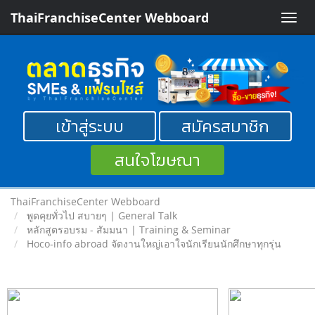
ThaiFranchiseCenter Webboard
Toggle
naviga
เข้าสู่ระบบ
สมัครสมาชิก
สนใจโฆษณา
ThaiFranchiseCenter Webboard
พูดคุยทั่วไป สบายๆ | General Talk
หลักสูตรอบรม - สัมมนา | Training & Seminar
Hoco-info abroad จัดงานใหญ่เอาใจนักเรียนนักศึกษาทุกรุ่น