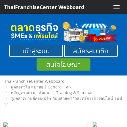
ThaiFranchiseCenter Webboard
Toggle
naviga
เข้าสู่ระบบ
สมัครสมาชิก
สนใจโฆษณา
ThaiFranchiseCenter Webboard
พูดคุยทั่วไป สบายๆ | General Talk
หลักสูตรอบรม - สัมมนา | Training & Seminar
รุกตลาดผ่านอีคอมเมิร์ซ กับหลักสูตร “กลยุทธ์การค้าออนไลน์ รุ่นที่
5”