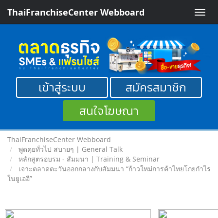
ThaiFranchiseCenter Webboard
Toggle
naviga
เข้าสู่ระบบ
สมัครสมาชิก
สนใจโฆษณา
ThaiFranchiseCenter Webboard
พูดคุยทั่วไป สบายๆ | General Talk
หลักสูตรอบรม - สัมมนา | Training & Seminar
เจาะตลาดตะวันออกกลางกับสัมมนา “ก้าวใหม่การค้าไทยโกยกำไร
ในยูเออี”