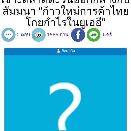
สัมมนา “ก้าวใหม่การค้าไทย
โกยกำไรในยูเออี”
0 ตอบ
1585 อ่าน
แชร์
ซิลเลเบิล