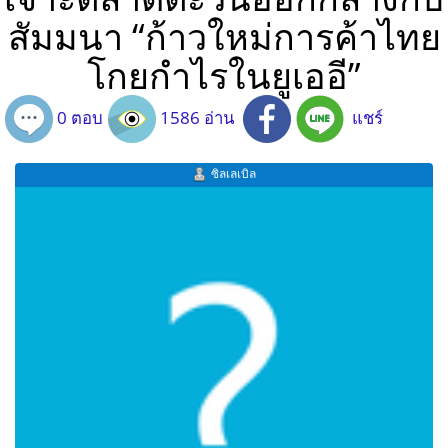
สัมมนา “ก้าวใหม่การค้าไทย
โกยกำไรในยูเออี”
0 ตอบ
1586 อ่าน
แชร์
ซิลเลเบิล