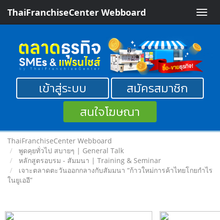
ThaiFranchiseCenter Webboard
Toggle
naviga
เข้าสู่ระบบ
สมัครสมาชิก
สนใจโฆษณา
ThaiFranchiseCenter Webboard
พูดคุยทั่วไป สบายๆ | General Talk
หลักสูตรอบรม - สัมมนา | Training & Seminar
เจาะตลาดตะวันออกกลางกับสัมมนา “ก้าวใหม่การค้าไทยโกยกำไร
ในยูเออี”