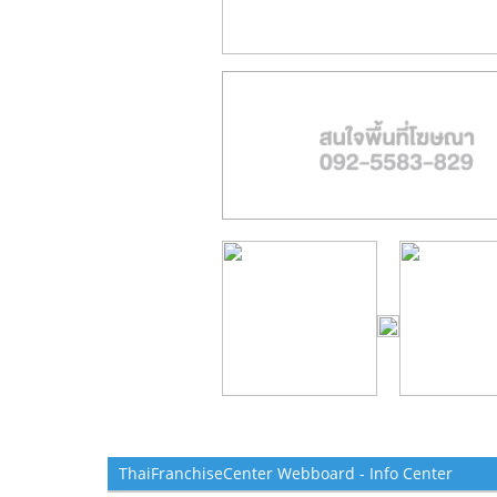
ThaiFranchiseCenter Webboard - Info Center