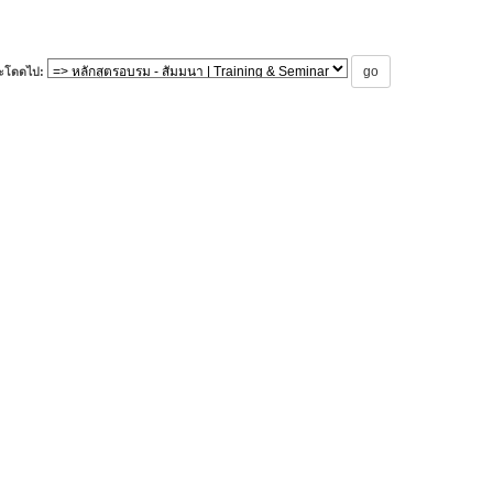
ะโดดไป: