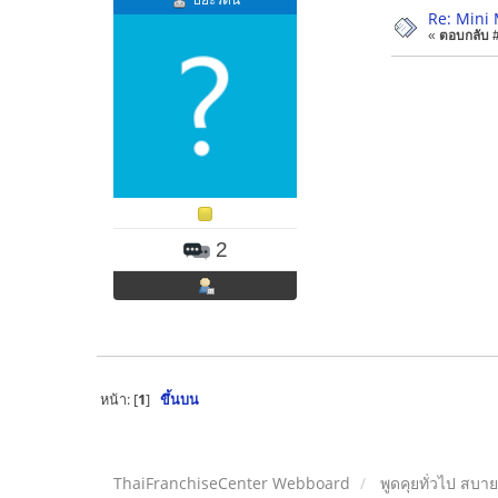
ปิยะรัตน์
Re: Mini
«
ตอบกลับ #1
2
หน้า: [
1
]
ขึ้นบน
ThaiFranchiseCenter Webboard
พูดคุยทั่วไป สบา