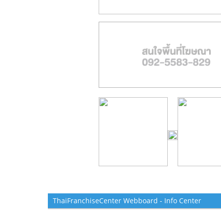
ThaiFranchiseCenter Webboard - Info Center