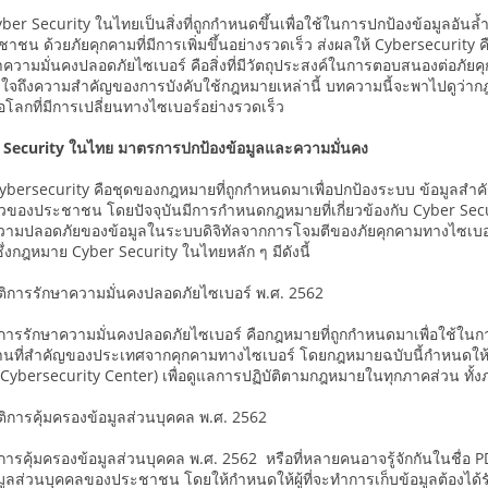
er Security ในไทยเป็นสิ่งที่ถูกกำหนดขึ้นเพื่อใช้ในการปกป้องข้อมูลอั
ชน ด้วยภัยคุกคามที่มีการเพิ่มขึ้นอย่างรวดเร็ว ส่งผลให้ Cybersecurity คื
าความมั่นคงปลอดภัยไซเบอร์ คือสิ่งที่มีวัตถุประสงค์ในการตอบสนองต่อภัยค
ข้าใจถึงความสำคัญของการบังคับใช้กฎหมายเหล่านี้ บทความนี้จะพาไปดูว่
อโลกที่มีการเปลี่ยนทางไซเบอร์อย่างรวดเร็ว
Security ในไทย มาตรการปกป้องข้อมูลและความมั่นคง
bersecurity คือชุดของกฎหมายที่ถูกกำหนดมาเพื่อปกป้องระบบ ข้อมูลสำ
วของประชาชน โดยปัจจุบันมีการกำหนดกฎหมายที่เกี่ยวข้องกับ Cyber Secu
ามปลอดภัยของข้อมูลในระบบดิจิทัลจากการโจมตีของภัยคุกคามทางไซเบอร์ต
ึ่งกฎหมาย Cyber Security ในไทยหลัก ๆ มีดังนี้
ติการรักษาความมั่นคงปลอดภัยไซเบอร์ พ.ศ. 2562
การรักษาความมั่นคงปลอดภัยไซเบอร์ คือกฎหมายที่ถูกกำหนดมาเพื่อใช้ใ
านที่สำคัญของประเทศจากคุกคามทางไซเบอร์ โดยกฎหมายฉบับนี้กำหนดให้มี
 Cybersecurity Center) เพื่อดูแลการปฏิบัติตามกฎหมายในทุกภาคส่วน ทั
ิการคุ้มครองข้อมูลส่วนบุคคล พ.ศ. 2562
ารคุ้มครองข้อมูลส่วนบุคคล พ.ศ. 2562 หรือที่หลายคนอาจรู้จักกันในชื่อ 
มูลส่วนบุคคลของประชาชน โดยให้กำหนดให้ผู้ที่จะทำการเก็บข้อมูลต้องได้