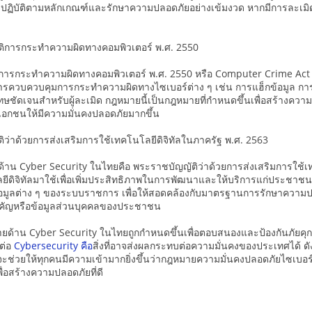
รปฏิบัติตามหลักเกณฑ์และรักษาความปลอดภัยอย่างเข้มงวด หากมีการละเมิ
ติการกระทำความผิดทางคอมพิวเตอร์ พ.ศ. 2550
การกระทำความผิดทางคอมพิวเตอร์ พ.ศ. 2550 หรือ Computer Crime Act เ
การควบควบคุมการกระทำความผิดทางไซเบอร์ต่าง ๆ เช่น การแฮ็กข้อมูล กา
ชัดเจนสำหรับผู้ละเมิด กฎหมายนี้เป็นกฎหมายที่กำหนดขึ้นเพื่อสร้างความ
อกชนให้มีความมั่นคงปลอดภัยมากขึ้น
ิว่าด้วยการส่งเสริมการใช้เทคโนโลยีดิจิทัลในภาครัฐ พ.ศ. 2563
ด้าน Cyber Security ในไทยคือ พระราชบัญญัติว่าด้วยการส่งเสริมการใช้เทคโ
ีดิจิทัลมาใช้เพื่อเพิ่มประสิทธิภาพในการพัฒนาและให้บริการแก่ประชา
อมูลต่าง ๆ ของระบบราชการ เพื่อให้สอดคล้องกับมาตรฐานการรักษาความปล
ำคัญหรือข้อมูลส่วนบุคคลของประชาชน
ายด้าน Cyber Security ในไทยถูกกำหนดขึ้นเพื่อตอบสนองและป้องกันภัยคุกคาม
ลต่อ
Cybersecurity คือ
สิ่งที่อาจส่งผลกระทบต่อความมั่นคงของประเทศได้ ดังดั
จะช่วยให้ทุกคนมีความเข้ามากยิ่งขึ้นว่ากฎหมายความมั่นคงปลอดภัยไซเบอ
พื่อสร้างความปลอดภัยที่ดี