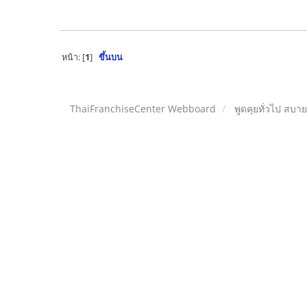
หน้า: [
1
]
ขึ้นบน
ThaiFranchiseCenter Webboard
พูดคุยทั่วไป สบา