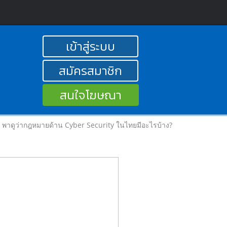
เข้าสู่ระบบ
สมัครสมาชิก
สนใจโฆษณา
พาดูว่ากฎหมายด้าน Cyber Security ในไทยมีอะไรบ้าง?