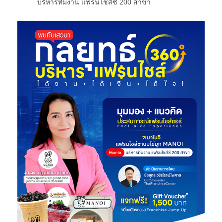
บริหารทีมงาน แฟรนไชส์ซี 200 สาขา