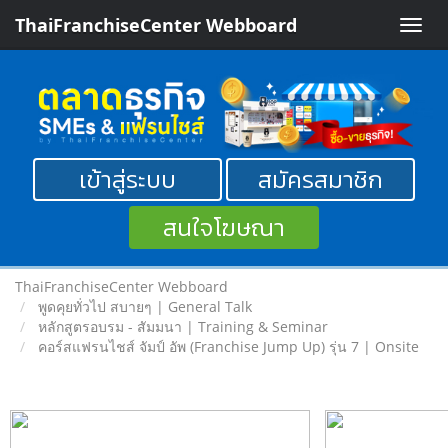
ThaiFranchiseCenter Webboard
Toggle
naviga
เข้าสู่ระบบ
สมัครสมาชิก
สนใจโฆษณา
ThaiFranchiseCenter Webboard
พูดคุยทั่วไป สบายๆ | General Talk
หลักสูตรอบรม - สัมมนา | Training & Seminar
คอร์สแฟรนไชส์ จัมป์ อัพ (Franchise Jump Up) รุ่น 7 | Onsite