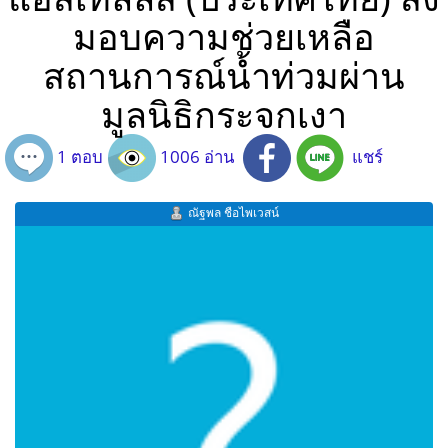
มอบความช่วยเหลือ
สถานการณ์น้ำท่วมผ่าน
มูลนิธิกระจกเงา
1 ตอบ
1006 อ่าน
แชร์
ณัฐพล ชือไพเวสน์