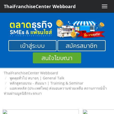
ThaiFranchiseCenter Webboard
Toggle
naviga
เข้าสู่ระบบ
สมัครสมาชิก
สนใจโฆษณา
ThaiFranchiseCenter Webboard
พูดคุยทั่วไป สบายๆ | General Talk
หลักสูตรอบรม - สัมมนา | Training & Seminar
แอสเทลลัส (ประเทศไทย) ส่งมอบความช่วยเหลือ สถานการณ์น้ำ
ท่วมผ่านมูลนิธิกระจกเงา