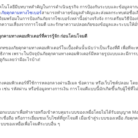
่เทคโนโลยีมีบทบาทสำคัญในการดำเนินธุรกิจ การป้องกันระบบและข้อมูลจากภั
ะ
ภัยคุกคามทางไซเบอร์
สามารถทำลายข้อมูลสำคัญและส่งผลกระทบต่อชื่อเสียงแ
ยมพร้อมในการป้องกันภัยจากไซเบอร์เหล่านี้อย่างจริงจัง การเตรียมวิธีป้
ดความเสี่ยงจากการโจมตี และรักษาความปลอดภัยของข้อมูลและระบบให้มั
กคามทางคอมพิวเตอร์ที่ควรรู้จัก ก่อนโดนโจมตี
ภทของภัยคุกคามทางคอมพิวเตอร์ในเบื้องต้นนั้นนับว่าเป็นเรื่องที่ดี เพื่อที่จะห
ิภาพ เพราะในปัจจุบันภัยคุกคามทางคอมพิวเตอร์มีหลายรูปแบบและมีการปรับ
าดูกันเลยว่ามีอะไรบ้าง!
งคอมพิวเตอร์ที่ใช้การหลอกลวงผ่านอีเมล ข้อความ หรือเว็บไซต์ปลอม โดยผู้โ
 เช่น รหัสผ่าน หรือข้อมูลทางการเงิน การโจมตีแบบนี้มักเกิดขึ้นกับผู้ใช้ท
ูกออกแบบมาเพื่อทำลายหรือเข้าควบคุมระบบของเหยื่อโดยไม่ได้รับอนุญาต
่าเชื่อถือ หรือการเยี่ยมชมเว็บไซต์ที่ถูกโจมตี เมื่อเข้าสู่ระบบของเหยื่อ ภ
ะบบของเหยื่อเพื่อโจมตีระบบอื่น ๆ