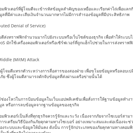
มพิวเตอร์ที่ผู้โจมตีจะเข้ารหัสข้อมูลสำคัญของเหยื่อและเรียกค่าไถ่เพื่อแ
อมูลที่มีค่าและเสียเงินจำนวนมากหากไม่มีการสำรองข้อมูลที่มีประสิทธิภาพ
buted Denial of Service)
โจมตีส่งทราฟฟิกจำนวนมากไปยังระบบหรือเว็บไซต์ของธุรกิจ เพื่อทำให้ระบบ
oS มักใช้เครื่องคอมพิวเตอร์หรือเซิร์ฟเวอร์ที่ถูกแฮ็กไปช่วยในการส่งทราฟ
Middle (MitM) Attack
่ผู้โจมตีแทรกตัวระหว่างการสื่อสารของสองฝ่าย เพื่อขโมยข้อมูลหรือลอบเปลี
ภัย ซึ่งผู้โจมตีสามารถดักจับข้อมูลที่ส่งผ่านเครือข่ายนั้นได้
n
้ช่องโหว่ในการป้อนข้อมูลในเว็บแอปพลิเคชันเพื่อสั่งการให้ฐานข้อมูลทำงา
มูล หรือการลบข้อมูลจากฐานข้อมูลของธุรกิจ
พิวเตอร์เป็นสิ่งที่ทุกธุรกิจควรรู้จักและระวัง เนื่องจากภัยจากไซเบอร์สา
 การเตรียมวิธีป้องกันภัยคุกคามทางไซเบอร์ อย่างเหมาะสมและต่อเนื่องจะช่
ระบบและข้อมูลให้มั่นคง ดังนั้น การรู้จักประเภทของภัยคุกคามทางคอมพิวเ
ป็นสิ่งที่ธุรกิจไม่ควรมองข้าม