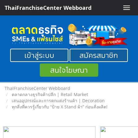
ThaiFranchiseCenter Webboard
Toggle
naviga
เข้าสู่ระบบ
สมัครสมาชิก
สนใจโฆษณา
ThaiFranchiseCenter Webboard
ตลาดกลางธุรกิจค้าปลีก | Retail Market
เสนออุปกรณ์และการตกแต่งร้านค้า | Decoration
ทุกสิ่งที่ควรรู้เกี่ยวกับ “ป้าย X Stand ผ้า” ก่อนสั่งผลิต!