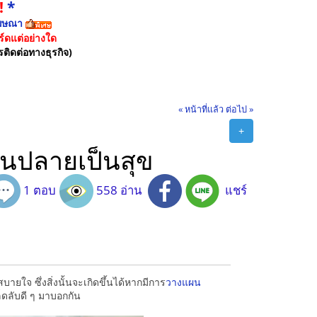
!
*
ฆษณา
์ดแต่อย่างใด
รติดต่อทางธุรกิจ)
« หน้าที่แล้ว
ต่อไป »
+
ั่นปลายเป็นสุข
1 ตอบ
558 อ่าน
แชร์
บายใจ ซึ่งสิ่งนั้นจะเกิดขึ้นได้หากมีการ
วางแผน
ล็ดลับดี ๆ มาบอกกัน