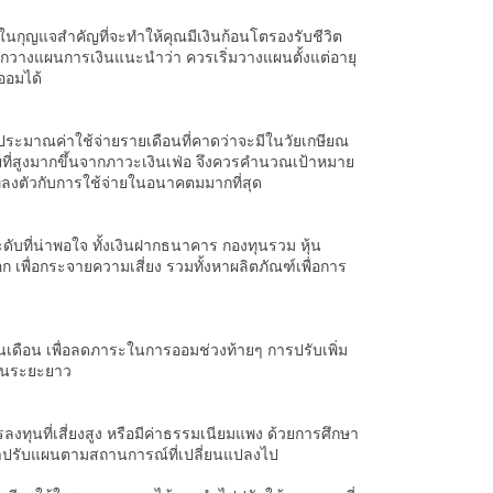
่งในกุญแจสำคัญที่จะทำให้คุณมีเงินก้อนโตรองรับชีวิต
ยนักวางแผนการเงินแนะนำว่า ควรเริ่มวางแผนตั้งแต่อายุ
รออมได้
ระมาณค่าใช้จ่ายรายเดือนที่คาดว่าจะมีในวัยเกษียณ
้จ่ายที่สูงมากขึ้นจากภาวะเงินเฟ่อ จึงควรคำนวณเป้าหมาย
ี่ลงตัวกับการใช้จ่ายในอนาคตมมากที่สุด
ที่น่าพอใจ ทั้งเงินฝากธนาคาร กองทุนรวม หุ้น
พื่อกระจายความเสี่ยง รวมทั้งหาผลิตภัณฑ์เพื่อการ
งินเดือน เพื่อลดภาระในการออมช่วงท้ายๆ การปรับเพิ่ม
้ในระยะยาว
ลงทุนที่เสี่ยงสูง หรือมีค่าธรรมเนียมแพง ด้วยการศึกษา
รณาปรับแผนตามสถานการณ์ที่เปลี่ยนแปลงไป