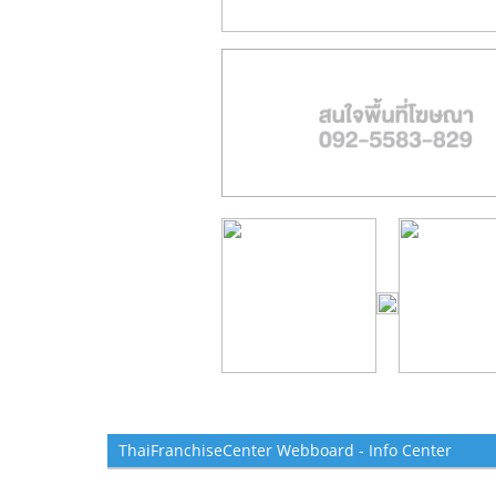
ThaiFranchiseCenter Webboard - Info Center