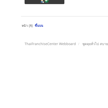
หน้า: [
1
]
ขึ้นบน
ThaiFranchiseCenter Webboard
พูดคุยทั่วไป สบา