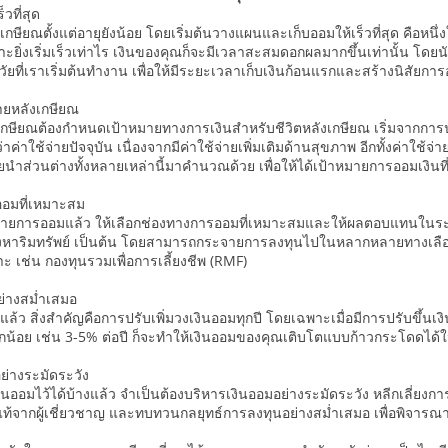
็วที่สุด
กษียณตั้งแต่อายุยังน้อย โดยเริ่มต้นวางแผนและเก็บออมให้เร็วที่สุด คือหนึ
าะยิ่งเริ่มเร็วเท่าไร เงินของคุณก็จะมีเวลาสะสมดอกผลมากขึ้นเท่านั้น โด
็นวัยที่เราเริ่มต้นทำงาน เพื่อให้มีระยะเวลาเก็บเงินก้อนแรกและสร้างนิสัยกา
่ายหลังเกษียณ
ษียณต้องกำหนดเป้าหมายทางการเงินสำหรับชีวิตหลังเกษียณ เริ่มจากการป
าค่าใช้จ่ายปัจจุบัน เนื่องจากมีค่าใช้จ่ายเพิ่มเติมด้านสุขภาพ อีกทั้งค่าใช
ดยนำส่วนต่างทั้งหลายเหล่านี้มาคำนวณด้วย เพื่อให้ได้เป้าหมายการออมเงินท
อมที่เหมาะสม
มายการออมแล้ว ให้เลือกช่องทางการออมที่เหมาะสมและให้ผลตอบแทนในระดับ
ังหาริมทรัพย์ เป็นต้น โดยสามารถกระจายการลงทุนไปในหลากหลายทางเลือก เ
 เช่น กองทุนรวมเพื่อการเลี้ยงชีพ (RMF)
อย่างสม่ำเสมอ
แล้ว สิ่งสำคัญคือการปรับเพิ่มวงเงินออมทุกปี โดยเฉพาะเมื่อมีการปรับขึ้นเ
็กน้อย เช่น 3-5% ต่อปี ก็จะทำให้เงินออมของคุณเติบโตแบบก้าวกระโดดได
ย่างระมัดระวัง
ออมไว้ได้บ้างแล้ว จำเป็นต้องบริหารเงินออมอย่างระมัดระวัง หลีกเลี่ยงการ
งแท้จากผู้เชี่ยวชาญ และทบทวนกลยุทธ์การลงทุนอย่างสม่ำเสมอ เพื่อพิจา