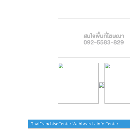
ThaiFranchiseCenter Webboard - Info Center