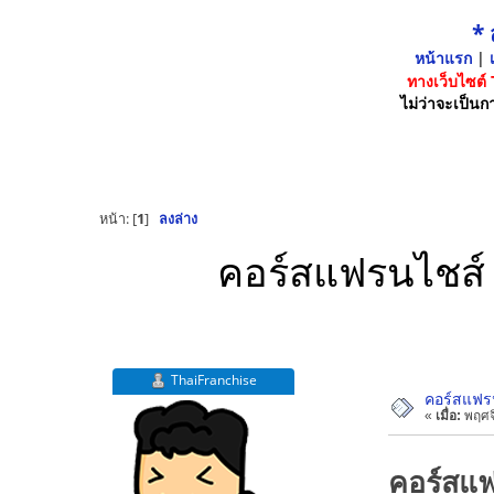
*
หน้าแรก
|
เ
ทางเว็บไซต์
ไม่ว่าจะเป็นกา
หน้า: [
1
]
ลงล่าง
คอร์สแฟรนไชส์ จ
ThaiFranchise
คอร์สแฟรน
«
เมื่อ:
พฤศจิ
คอร์สแฟ