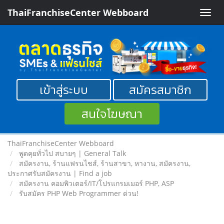
ThaiFranchiseCenter Webboard
Toggle
naviga
เข้าสู่ระบบ
สมัครสมาชิก
สนใจโฆษณา
ThaiFranchiseCenter Webboard
พูดคุยทั่วไป สบายๆ | General Talk
สมัครงาน, ร้านแฟรนไชส์, ร้านสาขา, หางาน, สมัครงาน,
ประกาศรับสมัครงาน | Find a job
สมัครงาน คอมพิวเตอร์/IT/โปรแกรมเมอร์ PHP, ASP
รับสมัคร PHP Web Programmer ด่วน!