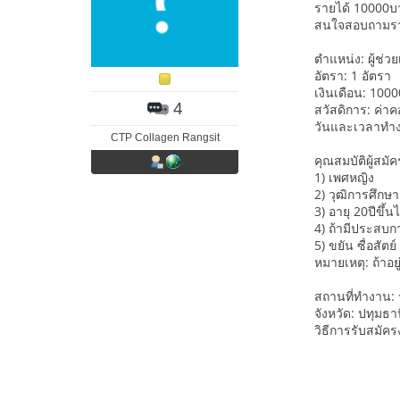
รายได้ 10000บา
สนใจสอบถามรายล
ตำแหน่ง: ผู้ช
อัตรา: 1 อัตรา
เงินเดือน: 100
4
สวัสดิการ: ค่าค
วันและเวลาทำงา
CTP Collagen Rangsit
คุณสมบัติผู้สมัค
1) เพศหญิง
2) วุฒิการศึกษา
3) อายุ 20ปีขึ้น
4) ถ้ามีประสบก
5) ขยัน ซื่อสั
หมายเหตุ: ถ้าอย
สถานที่ทำงาน: ร
จังหวัด: ปทุมธา
วิธีการรับสมัค