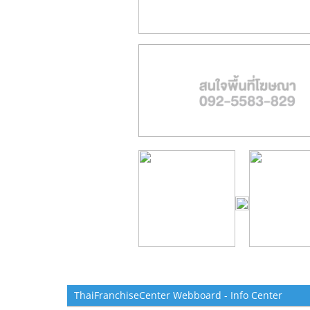
ThaiFranchiseCenter Webboard - Info Center