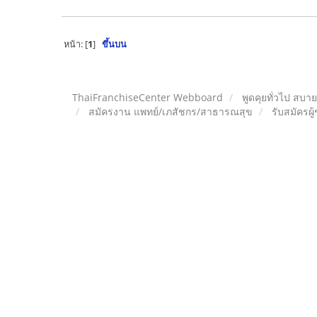
หน้า: [
1
]
ขึ้นบน
ThaiFranchiseCenter Webboard
พูดคุยทั่วไป สบา
สมัครงาน แพทย์/เภสัชกร/สาธารณสุข
รับสมัครผ