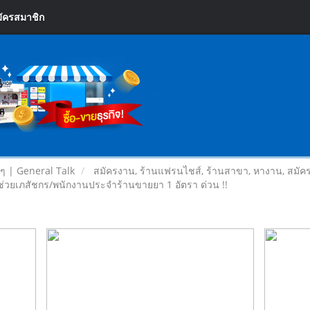
ัครสมาชิก
ยๆ | General Talk
สมัครงาน, ร้านแฟรนไชส์, ร้านสาขา, หางาน, สมัค
ู้ช่วยเภสัชกร/พนักงานประจำร้านขายยา 1 อัตรา ด่วน !!