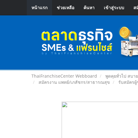
หน้าแรก
ช่วยเหลือ
ค้นหา
เข้าสู่ระบบ
สม
ThaiFranchiseCenter Webboard
พูดคุยทั่วไป สบา
สมัครงาน แพทย์/เภสัชกร/สาธารณสุข
รับสมัครผ