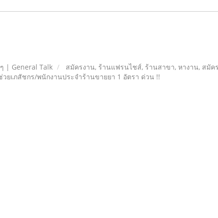
ยๆ | General Talk
สมัครงาน, ร้านแฟรนไชส์, ร้านสาขา, หางาน, สมัค
ู้ช่วยเภสัชกร/พนักงานประจำร้านขายยา 1 อัตรา ด่วน !!