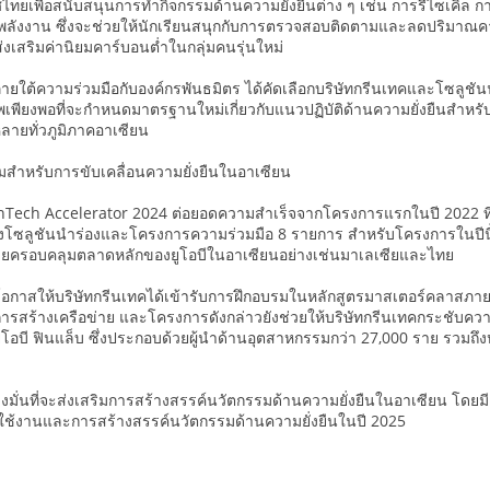
ยเพื่อสนับสนุนการทำกิจกรรมด้านความยั่งยืนต่าง ๆ เช่น การรีไซเคิล ก
พลังงาน ซึ่งจะช่วยให้นักเรียนสนุกกับการตรวจสอบติดตามและลดปริมาณคา
่งเสริมค่านิยมคาร์บอนต่ำในกลุ่มคนรุ่นใหม่
ภายใต้ความร่วมมือกับองค์กรพันธมิตร ได้คัดเลือกบริษัทกรีนเทคและโซลูชันนำ
ภาพเพียงพอที่จะกำหนดมาตรฐานใหม่เกี่ยวกับแนวปฏิบัติด้านความยั่งยืนสำหร
หลายทั่วภูมิภาคอาเซียน
ิมสำหรับการขับเคลื่อนความยั่งยืนในอาเซียน
ech Accelerator 2024 ต่อยอดความสำเร็จจากโครงการแรกในปี 2022 ที่สิง
ตั้งโซลูชันนำร่องและโครงการความร่วมมือ 8 รายการ สำหรับโครงการในป
ดยครอบคลุมตลาดหลักของยูโอบีในอาเซียนอย่างเช่นมาเลเซียและไทย
โอกาสให้บริษัทกรีนเทคได้เข้ารับการฝึกอบรมในหลักสูตรมาสเตอร์คลาสภาย
รสร้างเครือข่าย และโครงการดังกล่าวยังช่วยให้บริษัทกรีนเทคกระชับความสัม
โอบี ฟินแล็บ ซึ่งประกอบด้วยผู้นำด้านอุตสาหกรรมกว่า 27,000 ราย รวมถึง
มุ่งมั่นที่จะส่งเสริมการสร้างสรรค์นวัตกรรมด้านความยั่งยืนในอาเซียน โดยมีแ
์ใช้งานและการสร้างสรรค์นวัตกรรมด้านความยั่งยืนในปี 2025