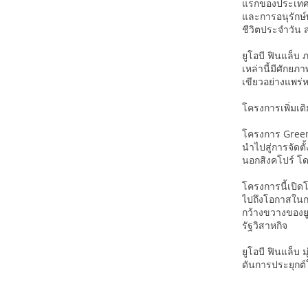
แรกของประเทศไท
และการอนุรักษ์
ชีวิตประจำวัน ส
ยูโอบี ฟินแล็บ 
เหล่านี้มีศักย
เขียวอย่างแพร่
โครงการเพิ่มเต
โครงการ GreenT
นำไปสู่การจัด
นอกสิงคโปร์ โ
โครงการนี้เปิด
ไปถึงโอกาสในกา
กว้างขวางของยู
รัฐวิสาหกิจ
ยูโอบี ฟินแล็บ 
ดันการประยุกต