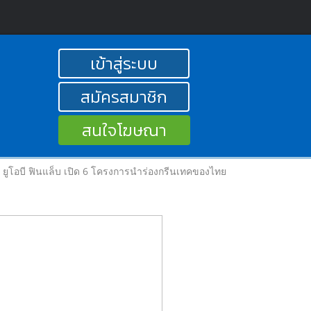
เข้าสู่ระบบ
สมัครสมาชิก
สนใจโฆษณา
ยูโอบี ฟินแล็บ เปิด 6 โครงการนำร่องกรีนเทคของไทย