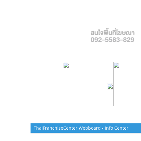
ThaiFranchiseCenter Webboard - Info Center