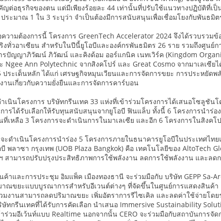
คัญต่อธุรกิจของตน แต่มีเพียงร้อยละ 44 เท่านั้นที่ปรับใช้แนวทางปฏิบัติที่เป็
น ประมาณ 1 ใน 3 ระบุว่า จำเป็นต้องมีการสนับสนุนเพื่อเชื่อมโยงกับพันธมิ
อความต้องการนี้ โครงการ GreenTech Accelerator 2024 จึงได้รวบรวมข้อมู
้นจริงทั่วอาเซียน สำหรับในปีนี้ยูโอบีและองค์กรพันธมิตร 26 ราย รวมถึงศู
ารปัญญาภิวัฒน์ ภิวัฒน์ และคิงด้อม ออร์แกนิค เนทเวิร์ค (Kingdom Or
 Ngee Ann Polytechnic จากสิงคโปร์ และ Great Cosmo จากมาเลเซียได้จ
 ประเด็นหลัก ได้แก่ เศรษฐกิจหมุนเวียนและการจัดการขยะ การประหยัดพล
ยงานเกี่ยวกับความยั่งยืนและการจัดการคาร์บอน
เนินโครงการ บริษัทกรีนเทค 33 แห่งที่เข้าร่วมโครงการได้เสนอโซลูชันโด
การได้รับเลือกให้รับทุนสนับสนุนจากยูโอบี ฟินแล็บ ทั้งนี้ 6 โครงการนำร
นที่เหลือ 3 โครงการจะดำเนินการในมาเลเซีย และอีก 6 โครงการในสิงคโป
อบีจะดำเนินโครงการนำร่อง 5 โครงการภายในธนาคารยูโอบีในประเทศไทยแล
อบี พลาซา กรุงเทพ (UOB Plaza Bangkok) คือ เทคโนโลยีของ AltoTech Gl
ฯ สามารถปรับปรุงประสิทธิภาพการใช้พลังงาน ลดการใช้พลังงาน และลดก
ค้าและการประชุม อิมแพ็ค เมืองทองธานี จะร่วมมือกับ บริษัท GEPP Sa-Ard ซ
ณขยะแบบบูรณาการสำหรับอีเวนต์ต่างๆ ที่จัดขึ้นในศูนย์การแสดงสินค้า โคร
าร่วมงานสามารถลดปริมาณขยะ เพิ่มอัตราการรีไซเคิล และลดค่าใช้จ่ายโด
่งบริษัทกรีนเทคที่ได้รับการคัดเลือก นำเสนอ Immersive Sustainability So
้าร่วมอีเว้นท์แบบ Realtime นอกจากนั้น CERO จะร่วมมือกับสถาบันการจัด