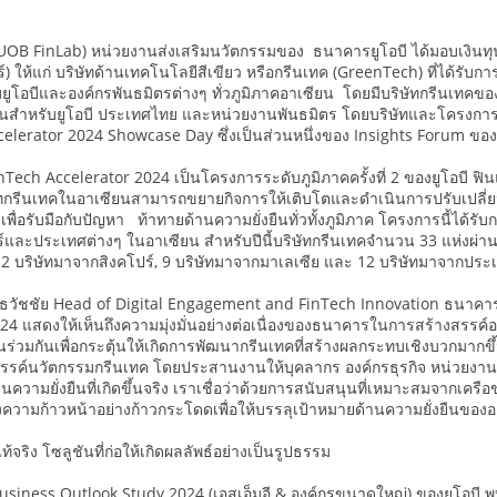
 (UOB FinLab) หน่วยงานส่งเสริมนวัตกรรมของ ธนาคารยูโอบี ได้มอบเงินทุ
) ให้แก่ บริษัทด้านเทคโนโลยีสีเขียว หรือกรีนเทค (GreenTech) ที่ได้รับการ
ยูโอบีและองค์กรพันธมิตรต่างๆ ทั่วภูมิภาคอาเซียน โดยมีบริษัทกรีนเทคของไ
ันสำหรับยูโอบี ประเทศไทย และหน่วยงานพันธมิตร โดยบริษัทและโครงการที่ได
lerator 2024 Showcase Day ซึ่งเป็นส่วนหนึ่งของ Insights Forum ของ
ech Accelerator 2024 เป็นโครงการระดับภูมิภาคครั้งที่ 2 ของยูโอบี ฟินแ
ิษัทกรีนเทคในอาเซียนสามารถขยายกิจการให้เติบโตและดำเนินการปรับเปลี่ย
พื่อรับมือกับปัญหา ท้าทายด้านความยั่งยืนทั่วทั้งภูมิภาค โครงการนี้ได้ร
ปร์และประเทศต่างๆ ในอาเซียน สำหรับปีนี้บริษัทกรีนเทคจำนวน 33 แห่งผ่านก
2 บริษัทมาจากสิงคโปร์, 9 บริษัทมาจากมาเลเซีย และ 12 บริษัทมาจากปร
่องธวัชชัย Head of Digital Engagement and FinTech Innovation ธนาคา
24 แสดงให้เห็นถึงความมุ่งมั่นอย่างต่อเนื่องของธนาคารในการสร้างสรรค์อ
ร่วมกันเพื่อกระตุ้นให้เกิดการพัฒนากรีนเทคที่สร้างผลกระทบเชิงบวกมากขึ้น
รรค์นวัตกรรมกรีนเทค โดยประสานงานให้บุคลากร องค์กรธุรกิจ หน่วยงานภ
ความยั่งยืนที่เกิดขึ้นจริง เราเชื่อว่าด้วยการสนับสนุนที่เหมาะสมจากเครือข
วามก้าวหน้าอย่างก้าวกระโดดเพื่อให้บรรลุเป้าหมายด้านความยั่งยืนของอ
ท้จริง โซลูชันที่ก่อให้เกิดผลลัพธ์อย่างเป็นรูปธรรม
iness Outlook Study 2024 (เอสเอ็มอี & องค์กรขนาดใหญ่) ของยูโอบี พ