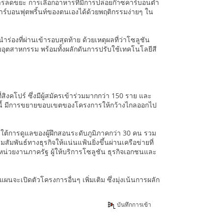
ารลดขยะ การเลือกอาหารที่มีการปล่อยก๊าซคาร์บอนต่ำ
ร์บอนฟุตพริ้นท์ของตนเองได้ด้วยพฤติกรรมง่ายๆ ใน
ร่องที่ผ่านเข้ารอบสุดท้าย ด้วยเหตุผลที่ว่าโซลูชัน
ับอุตสาหกรรม พร้อมทั้งผลักดันการปรับใช้เทคโนโลยีสี
คโปร์ ซึ่งมีผู้สมัครเข้าร่วมมากกว่า 150 ราย และ
ีนี้ มีการขยายขอบเขตของโครงการให้กว้างไกลออกไป
ใต้การดูแลของผู้ฝึกสอนระดับภูมิภาคกว่า 30 คน รวม
พันธ์ทางธุรกิจให้แน่นแฟ้นยิ่งขึ้นผ่านเครือข่ายที่
หน่วยงานภาครัฐ ผู้ให้บริการโซลูชัน ธุรกิจเอกชนและ
ผนจะเปิดตัวโครงการอื่นๆ เพิ่มเติม ซึ่งมุ่งเน้นการผลัก
บันทึกการเข้า