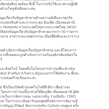
นมิตรต่อสิ่งแวดล้อม ทั้งนี้ ในการปรับใช้แนวทางปฏิบัติ
ตรด้านโซลูชันที่เหมาะสม
ลเกี่ยวกับปัญหาท้าทายด้านความยั่งยืนจากธุรกิจ
นย์การแสดงสินค้าและการประชุม อิมแพ็ค เมืองทองธานี,
ganic Network) จากประเทศไทยจากประเทศไทย, DKSH
ัดส่งข้อมูลเกี่ยวกับปัญหาท้าทายมากกว่า 50 รายการ
ังงาน อาหารและเกษตรกรรม เมืองที่ยั่งยืนและการวาง
ยอ้างอิงจากข้อมูลเรื่องปัญหาท้าทาย และมีโครงการ
่องจากทั้งหมดจะถูกดำเนินการร่วมกับองค์กรพันธมิตรใน
ร์
ะสิงคโปร์ โดยหนึ่งในโครงการนำร่องที่จะดำเนิน
obal สำหรับการวิเคราะห์รูปแบบการใช้พลังงาน ซึ่งจะ
ารปล่อยก๊าซเรือนกระจก
ึ่งเป็นบริษัทด้านเทคโนโลยีสีเขียว เพื่อนำร่อง
งการนำร่องนี้จะช่วยให้อิมแพ็ค เมืองทองธานี ผู้จัด
ยรวมในการจัดการขยะ นอกจากนั้น ร่วมมือกับ CERO
lution ในการประเมินคาร์บอนฟุตพริ้นท์จากการจัดงานอี
การปัญญาภิวัฒน์ จัดการแข่งขัน Carbon League ครั้ง