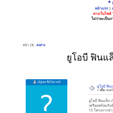
*
หน้าแรก
|
เ
ทางเว็บไซต์
ไม่ว่าจะเป็นกา
หน้า: [
1
]
ลงล่าง
ยูโอบี ฟิน
ณัฐพล ชือไพเวสน์
ยูโอบี ฟิ
«
เมื่อ:
พฤศจิ
ยูโอบี ฟินแล็บ
เตรียมพร้อมรับ
15 โครงการนำร่