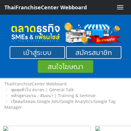
ThaiFranchiseCenter Webboard
Toggle
naviga
เข้าสู่ระบบ
สมัครสมาชิก
สนใจโฆษณา
ThaiFranchiseCenter Webboard
พูดคุยทั่วไป สบายๆ | General Talk
หลักสูตรอบรม - สัมมนา | Training & Seminar
เปิดคอร์สสอน Google Ads/Google Analytics/Google Tag
Manager