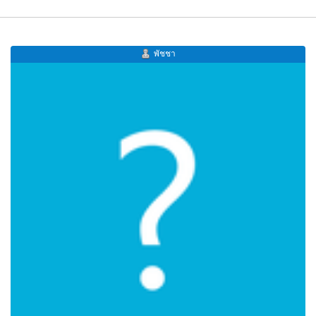
พัชชา