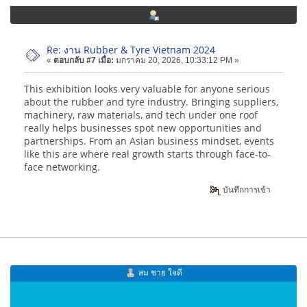
Re: งาน Rubber & Tyre Vietnam 2024
«
ตอบกลับ #7 เมื่อ:
มกราคม 20, 2026, 10:33:12 PM »
This exhibition looks very valuable for anyone serious
about the rubber and tyre industry. Bringing suppliers,
machinery, raw materials, and tech under one roof
really helps businesses spot new opportunities and
partnerships. From an Asian business mindset, events
like this are where real growth starts through face-to-
face networking.
บันทึกการเข้า
สม ชาย ใจดี