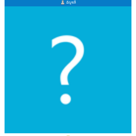
อัญชลี