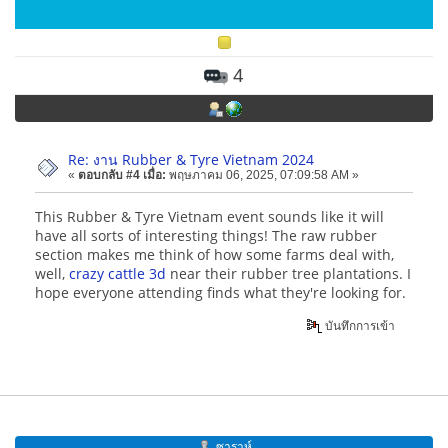
4
Re: งาน Rubber & Tyre Vietnam 2024
«
ตอบกลับ #4 เมื่อ:
พฤษภาคม 06, 2025, 07:09:58 AM »
This Rubber & Tyre Vietnam event sounds like it will
have all sorts of interesting things! The raw rubber
section makes me think of how some farms deal with,
well,
crazy cattle 3d
near their rubber tree plantations. I
hope everyone attending finds what they're looking for.
บันทึกการเข้า
ซาราห์