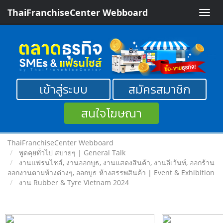
ThaiFranchiseCenter Webboard
Toggle
naviga
เข้าสู่ระบบ
สมัครสมาชิก
สนใจโฆษณา
ThaiFranchiseCenter Webboard
พูดคุยทั่วไป สบายๆ | General Talk
งานแฟรนไชส์, งานออกบูธ, งานแสดงสินค้า, งานอีเว้นท์, ออกร้าน
ออกงานตามห้างต่างๆ, ออกบูธ ห้างสรรพสินค้า | Event & Exhibition
งาน Rubber & Tyre Vietnam 2024