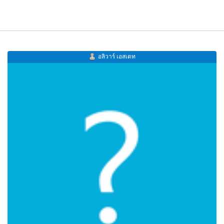
อลิวาร์ เอสเตท