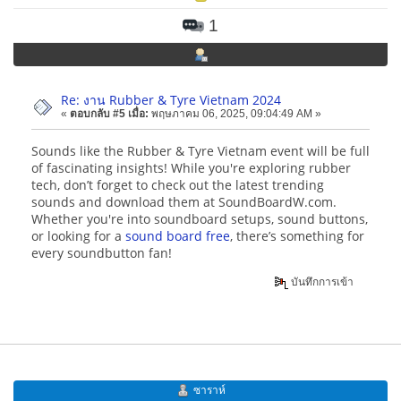
1
Re: งาน Rubber & Tyre Vietnam 2024
«
ตอบกลับ #5 เมื่อ:
พฤษภาคม 06, 2025, 09:04:49 AM »
Sounds like the Rubber & Tyre Vietnam event will be full
of fascinating insights! While you're exploring rubber
tech, don’t forget to check out the latest trending
sounds and download them at SoundBoardW.com.
Whether you're into soundboard setups, sound buttons,
or looking for a
sound board free
, there’s something for
every soundbutton fan!
บันทึกการเข้า
ซาราห์