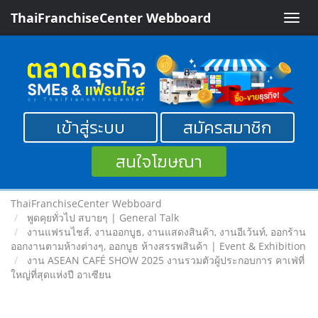
ThaiFranchiseCenter Webboard
Toggle
naviga
เข้าสู่ระบบ
สมัครสมาชิก
สนใจโฆษณา
ThaiFranchiseCenter Webboard
พูดคุยทั่วไป สบายๆ | General Talk
งานแฟรนไชส์, งานออกบูธ, งานแสดงสินค้า, งานอีเว้นท์, ออกร้าน
ออกงานตามห้างต่างๆ, ออกบูธ ห้างสรรพสินค้า | Event & Exhibition
งาน ASEAN CAFÉ SHOW 2025 งานรวมตัวผู้ประกอบการ คาเฟ่ที่
ใหญ่ที่สุดแห่งปี อาเซียน