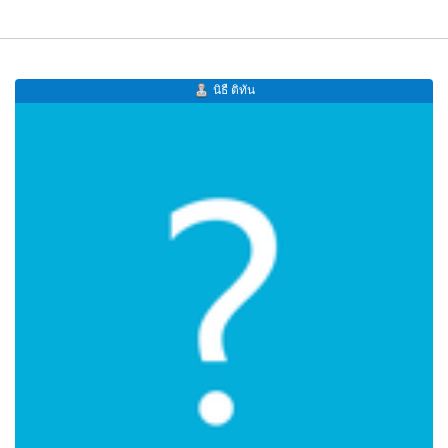
นิธื ติทัน