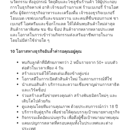
นวัตกรรม ทั้งอุปกรณ์ วัตถุดิบและโซลูชั่นร้านค้า ให้ผู้ประกอบ
การในธุรกิจคาเฟ่ อาทิ เจ้าของร้านกาแฟ ร้านเบเกอรี่ ร้านไอศ
ครีม ผู้จัดการธุรกิจอาหารและเครื่องดื่ม เจ้าของธุรกิจเบเกอรี่
โฮมเมด เชฟเบเกอรี่และขนมหวาน และคนที่ชื่นชอบกาแฟ ชา
เบเกอรี่ ไอศครีมและช็อกโกแลต ให้ได้ค้นพบสินค้าใหม่ล่าสุด
สินค้าราคาพิเศษ ชม ชิม ช็อป สินค้าจากหลากหลายประเทศ
และโอกาสในการเข้าร่วมกิจกรรมส่งเสริมอาชีพภายในงาน
โดยไม่มีค่าใช้จ่ายใด ๆ
10 โอกาสทางธุรกิจอันล้ำค่ารอคุณอยู่คุณ
พบกับลูกค้าที่มีศักยภาพกว่า 2 หมื่นรายจาก 50+ แบบตัว
ต่อตัวในเวลาเพียง 4 วัน
สร้างแบรนด์ให้โดดเด่นเคียงข้างคู่แข่ง
โอกาสดีในการเปิดตัวสินค้าใหม่ ในสถานการณ์ที่ใช่
นำเสนอสินค้า บริการและความเชี่ยงชาญผ่านการสาธิต
และเวิร์คช็อป
ร่วมสร้างเครือข่ายทรงคุณค่า สร้างพันธมิตรใหม่ๆ และ
เติบโตไปด้วยกัน
ดูแลคุณโดยทีมงานคุณภาพ ด้วยประสบการณ์กว่า 18 ปี
บริการจับคู่ธุรกิจ เพื่อช่วยให้คุณบรรลุเป้าหมายทางธุรกิจ
กิจกรรมเด็ดอัดแน่นทุกวัน เพื่อดึงผู้ซื้อเป้าหมายมาพบคุณ
แคมเปญการตลาดที่ครอบคลุมทั้งในประเทศและต่าง
ประเทศ