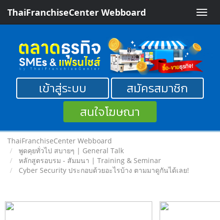
ThaiFranchiseCenter Webboard
Toggle
naviga
เข้าสู่ระบบ
สมัครสมาชิก
สนใจโฆษณา
ThaiFranchiseCenter Webboard
พูดคุยทั่วไป สบายๆ | General Talk
หลักสูตรอบรม - สัมมนา | Training & Seminar
Cyber Security ประกอบด้วยอะไรบ้าง ตามมาดูกันได้เลย!