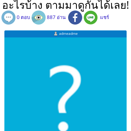
อะไรบ้าง ตามมาดูกันได้เลย!
0 ตอบ
887 อ่าน
แชร์
admeadme