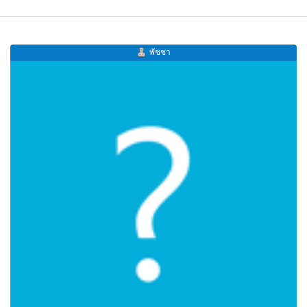
พัชชา