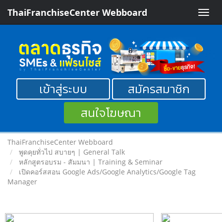
ThaiFranchiseCenter Webboard
Toggle
naviga
เข้าสู่ระบบ
สมัครสมาชิก
สนใจโฆษณา
ThaiFranchiseCenter Webboard
พูดคุยทั่วไป สบายๆ | General Talk
หลักสูตรอบรม - สัมมนา | Training & Seminar
เปิดคอร์สสอน Google Ads/Google Analytics/Google Tag
Manager