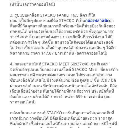
เท่านั้น (ลดราคาออนไลน์)
3. รูปแบบฝาล็อค STACKO FAMILI 16.5 ลิตร สีใส
ต่อมาเป็นอีกรูปแบบของยี่ห้อ STACKO ที่เป็น
กล่องพลาสติก
ฝา
ล็อคที่มีวัสดุพลาสติกคุณภาพดี พร้อมฝาปิดที่ช่วยป้องกันสิ่งของ
ตกหล่นได้ พร้อมจัดเก็บของได้อย่างมิดชิดด้วย ซึ่งคุณสามารถ
วางซ้อนทับไปเลยตามต้องการ ประหยัดพื้นที่การใช้งาน ไม่มี
กล่องแตก รั่วใด ๆ เกิดขึ้น สามารถใส่สิ่งของได้อเนกประสงค์
ไม่ว่าจะเป็นของเล่น เสื้อผ้า อุปกรณ์สำนักงาน และอื่น ๆ ได้อีก
หลากหลาย ราคา 147.87 บาทเท่านั้น (ลดราคาออนไลน์)
4. กล่องบานสไลด์ STACKO MEET 60x37x40 เซนติเมตร
ปิดท้ายอีกรูปแบบกับกล่องบานสไลด์ STACKO MEET ที่พลาสติก
คุณภาพเกรดดี ทนทานต่อแรงกระแทก ไม่กรอบแตกง่าย วาง
ซ้อนลงล็อคได้เลย ไม่มีร่วงหล่นง่าย ซ้อนสูงสุด 3 ชั้น เปิด / ปิด
ผ่านทางฝาด้านบน ที่หน้าบานด้านหน้าแบบสไลด์พร้อมจับ มีล้อ
เลื่อนเลื่อนย้ายง่าย พับเก็บได้ตามที่ท่านต้องการ ประหยัดพื้นที่
จัดเก็บ และขนย้ายได้ดี ราคาจำหน่าย 699 บาทเท่านั้น (ลด
ราคาออนไลน์)
กล่องเก็บของแบรนด์ STACKO การันตีคุณภาพวัสดุพลาสติกที่
เกรดดีมาก วางซ้อนได้ มีล้อเลื่อนเคลื่อนย้ายสะดวก ราคาสุด
พิเศษด้วยยิ่งซื้อผ่านออนไลน์ยิ่งลดราคาลง และด้วยการดีไซน์ที่