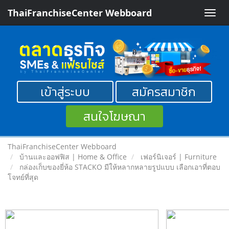
ThaiFranchiseCenter Webboard
Toggle
naviga
เข้าสู่ระบบ
สมัครสมาชิก
สนใจโฆษณา
ThaiFranchiseCenter Webboard
บ้านและออฟฟิส | Home & Office
เฟอร์นิเจอร์ | Furniture
กล่องเก็บของยี่ห้อ STACKO มีให้หลากหลายรูปแบบ เลือกเอาที่ตอบ
โจทย์ที่สุด