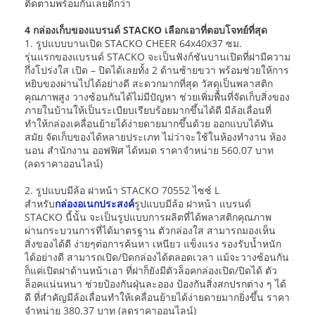
ติดตามพร้อมกันเลยดีกว่า
4 กล่องเก็บของแบรนด์ STACKO เลือกเอาที่ตอบโจทย์ที่สุด
1. รูปแบบบานเปิด STACKO CHEER 64x40x37 ซม.
รุ่นแรกของแบรนด์ STACKO จะเป็นฟังก์ชันบานเปิดที่ฝามีความ
กึ่งโปร่งใส เปิด – ปิดได้เลยทั้ง 2 ด้านซ้ายขวา พร้อมช่วยให้การ
หยิบของผ่านไปได้อย่างดี สะดวกมากที่สุด วัสดุเป็นพลาสติก
คุณภาพสูง วางซ้อนกันได้ไม่มีปัญหา ช่วยเพิ่มพื้นที่จัดเก็บสิ่งของ
ภายในบ้านให้เป็นระเบียบเรียบร้อยมากขึ้นได้ดี มีล้อเลื่อนที่
ทำให้กล่องเคลื่อนย้ายได้ง่ายดายมากขึ้นด้วย ออกแบบได้ทัน
สมัย จัดเก็บของได้หลายประเภท ไม่ว่าจะใช้ในห้องทำงาน ห้อง
นอน สำนักงาน ออฟฟิศ ได้หมด ราคาจำหน่าย 560.07 บาท
(ลดราคาออนไลน์)
2. รูปแบบมีล้อ ฝาหน้า STACKO 70552 ไซซ์ L
สำหรับ
กล่องอเนกประสงค์
รูปแบบมีล้อ ฝาหน้า แบรนด์
STACKO นี้นั้น จะเป็นรูปแบบการผลิตที่ได้พลาสติกคุณภาพ
ผ่านกระบวนการที่ได้มาตรฐาน ตัวกล่องใส สามารถมองเห็น
สิ่งของได้ดี ง่ายๆต่อการค้นหา เหนียว แข็งแรง รองรับน้ำหนัก
ได้อย่างดี สามารถเปิด/ปิดกล่องได้ตลอดเวลา แม้จะวางซ้อนกัน
ก็แค่เปิดฝาด้านหน้าเอา ที่ฝาก็ยังมีตัวล็อคกล่องเปิด/ปิดได้ ตัว
ล็อคแน่นหนา ช่วยป้องกันฝุ่นละออง ป้องกันสิ่งสกปรกต่าง ๆ ได้
ดี ที่สำคัญมีล้อเลื่อนทำให้เคลื่อนย้ายได้ง่ายดายมากยิ่งขึ้น ราคา
จำหน่าย 380.37 บาท (ลดราคาออนไลน์)