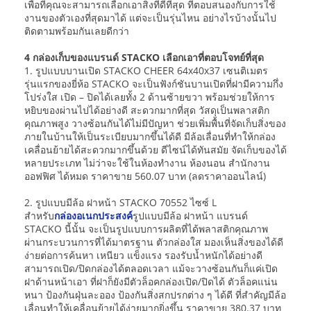
เพื่อที่คุณจะสามารถเลือกเอาสิ่งที่ดีที่สุด ที่ตอบสนองกับการใช้
งานของตัวเองที่สุดมาได้ แต่จะเป็นรุ่นไหน อย่างไรบ้างนั้นไป
ติดตามพร้อมกันเลยดีกว่า
4 กล่องเก็บของแบรนด์ STACKO เลือกเอาที่ตอบโจทย์ที่สุด
1. รูปแบบบานเปิด STACKO CHEER 64x40x37 เซนติเมตร
รุ่นแรกของยี่ห้อ STACKO จะเป็นฟังก์ชันบานเปิดที่ฝามีความกึ่ง
โปร่งใส เปิด – ปิดได้เลยทั้ง 2 ด้านซ้ายขวา พร้อมช่วยให้การ
หยิบของผ่านไปได้อย่างดี สะดวกมากที่สุด วัสดุเป็นพลาสติก
คุณภาพสูง วางซ้อนกันได้ไม่มีปัญหา ช่วยเพิ่มพื้นที่จัดเก็บสิ่งของ
ภายในบ้านให้เป็นระเบียบมากขึ้นได้ดี มีล้อเลื่อนที่ทำให้กล่อง
เคลื่อนย้ายได้สะดวกมากขึ้นด้วย ดีไซน์ได้ทันสมัย จัดเก็บของได้
หลายประเภท ไม่ว่าจะใช้ในห้องทำงาน ห้องนอน สำนักงาน
ออฟฟิศ ได้หมด ราคาขาย 560.07 บาท (ลดราคาออนไลน์)
2. รูปแบบมีล้อ ฝาหน้า STACKO 70552 ไซซ์ L
สำหรับ
กล่องอเนกประสงค์
รูปแบบมีล้อ ฝาหน้า แบรนด์
STACKO นี้นั้น จะเป็นรูปแบบการผลิตที่ได้พลาสติกคุณภาพ
ผ่านกระบวนการที่ได้มาตรฐาน ตัวกล่องใส มองเห็นสิ่งของได้ดี
ง่ายต่อการค้นหา เหนียว แข็งแรง รองรับน้ำหนักได้อย่างดี
สามารถเปิด/ปิดกล่องได้ตลอดเวลา แม้จะวางซ้อนกันก็แค่เปิด
ฝาด้านหน้าเอา ที่ฝาก็ยังมีตัวล็อคกล่องเปิด/ปิดได้ ตัวล็อคแน่น
หนา ป้องกันฝุ่นละออง ป้องกันสิ่งสกปรกต่าง ๆ ได้ดี ที่สำคัญมีล้อ
เลื่อนทำให้เคลื่อนย้ายได้ง่ายมากยิ่งขึ้น ราคาขาย 380.37 บาท