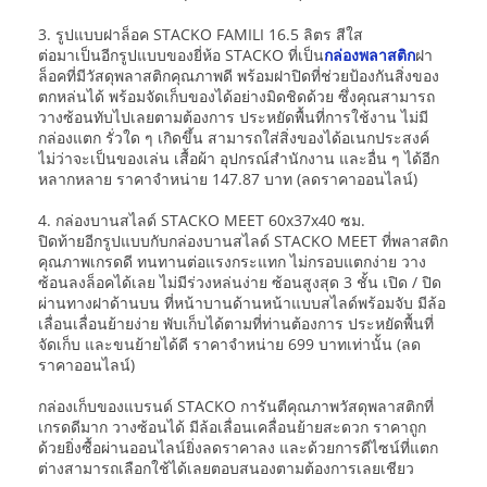
3. รูปแบบฝาล็อค STACKO FAMILI 16.5 ลิตร สีใส
ต่อมาเป็นอีกรูปแบบของยี่ห้อ STACKO ที่เป็น
กล่องพลาสติก
ฝา
ล็อคที่มีวัสดุพลาสติกคุณภาพดี พร้อมฝาปิดที่ช่วยป้องกันสิ่งของ
ตกหล่นได้ พร้อมจัดเก็บของได้อย่างมิดชิดด้วย ซึ่งคุณสามารถ
วางซ้อนทับไปเลยตามต้องการ ประหยัดพื้นที่การใช้งาน ไม่มี
กล่องแตก รั่วใด ๆ เกิดขึ้น สามารถใส่สิ่งของได้อเนกประสงค์
ไม่ว่าจะเป็นของเล่น เสื้อผ้า อุปกรณ์สำนักงาน และอื่น ๆ ได้อีก
หลากหลาย ราคาจำหน่าย 147.87 บาท (ลดราคาออนไลน์)
4. กล่องบานสไลด์ STACKO MEET 60x37x40 ซม.
ปิดท้ายอีกรูปแบบกับกล่องบานสไลด์ STACKO MEET ที่พลาสติก
คุณภาพเกรดดี ทนทานต่อแรงกระแทก ไม่กรอบแตกง่าย วาง
ซ้อนลงล็อคได้เลย ไม่มีร่วงหล่นง่าย ซ้อนสูงสุด 3 ชั้น เปิด / ปิด
ผ่านทางฝาด้านบน ที่หน้าบานด้านหน้าแบบสไลด์พร้อมจับ มีล้อ
เลื่อนเลื่อนย้ายง่าย พับเก็บได้ตามที่ท่านต้องการ ประหยัดพื้นที่
จัดเก็บ และขนย้ายได้ดี ราคาจำหน่าย 699 บาทเท่านั้น (ลด
ราคาออนไลน์)
กล่องเก็บของแบรนด์ STACKO การันตีคุณภาพวัสดุพลาสติกที่
เกรดดีมาก วางซ้อนได้ มีล้อเลื่อนเคลื่อนย้ายสะดวก ราคาถูก
ด้วยยิ่งซื้อผ่านออนไลน์ยิ่งลดราคาลง และด้วยการดีไซน์ที่แตก
ต่างสามารถเลือกใช้ได้เลยตอบสนองตามต้องการเลยเชียว