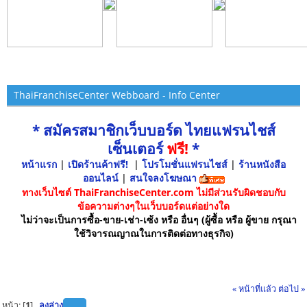
ThaiFranchiseCenter Webboard - Info Center
* สมัครสมาชิกเว็บบอร์ด ไทยแฟรนไชส์
เซ็นเตอร์
ฟรี!
*
หน้าแรก
|
เปิดร้านค้าฟรี!
|
โปรโมชั่นแฟรนไชส์
|
ร้านหนังสือ
ออนไลน์
|
สนใจลงโฆษณา
ทางเว็บไซต์ ThaiFranchiseCenter.com ไม่มีส่วนรับผิดชอบกับ
ข้อความต่างๆในเว็บบอร์ดแต่อย่างใด
ไม่ว่าจะเป็นการซื้อ-ขาย-เช่า-เซ้ง หรือ อื่นๆ (ผู้ซื้อ หรือ ผู้ขาย กรุณา
ใช้วิจารณญาณในการติดต่อทางธุรกิจ)
« หน้าที่แล้ว
ต่อไป »
หน้า: [
1
]
ลงล่าง