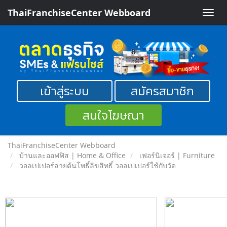
ThaiFranchiseCenter Webboard
Toggle
naviga
เข้าสู่ระบบ
สมัครสมาชิก
สนใจโฆษณา
ThaiFranchiseCenter Webboard
บ้านและออฟฟิส | Home & Office
เฟอร์นิเจอร์ | Furniture
วอลเปเปอร์ลายต้นโพธิ์ลิขสิทธิ์ วอลเปเปอร์ใช้กับวัด