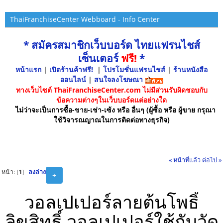
ThaiFranchiseCenter Webboard - Info Center
* สมัครสมาชิกเว็บบอร์ด ไทยแฟรนไชส์
เซ็นเตอร์
ฟรี!
*
หน้าแรก
|
เปิดร้านค้าฟรี!
|
โปรโมชั่นแฟรนไชส์
|
ร้านหนังสือ
ออนไลน์
|
สนใจลงโฆษณา
ทางเว็บไซต์ ThaiFranchiseCenter.com ไม่มีส่วนรับผิดชอบกับ
ข้อความต่างๆในเว็บบอร์ดแต่อย่างใด
ไม่ว่าจะเป็นการซื้อ-ขาย-เช่า-เซ้ง หรือ อื่นๆ (ผู้ซื้อ หรือ ผู้ขาย กรุณา
ใช้วิจารณญาณในการติดต่อทางธุรกิจ)
« หน้าที่แล้ว
ต่อไป »
หน้า: [
1
]
ลงล่าง
+
วอลเปเปอร์ลายต้นโพธิ์
ลิขสิทธิ์ วอลเปเปอร์ใช้กับวัด